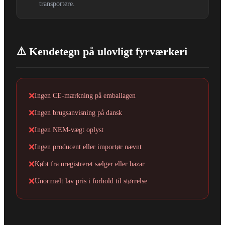
transportere.
⚠️ Kendetegn på ulovligt fyrværkeri
❌
Ingen CE-mærkning på emballagen
❌
Ingen brugsanvisning på dansk
❌
Ingen NEM-vægt oplyst
❌
Ingen producent eller importør nævnt
❌
Købt fra uregistreret sælger eller bazar
❌
Unormælt lav pris i forhold til størrelse