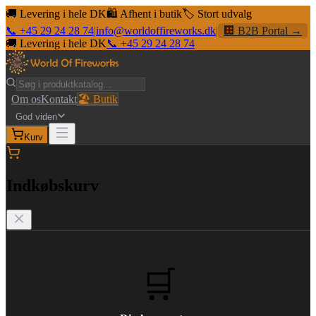
🚚 Levering i hele DK
🛍️ Afhent i butik
🏷️ Stort udvalg
📞 +45 29 24 28 74
|
info@worldoffireworks.dk
|
🏢 B2B Portal →
🚚 Levering i hele DK
📞 +45 29 24 28 74
Om os
Kontakt
🏖️ Butik
God viden
Kurv
Indkøbskurv
🛒