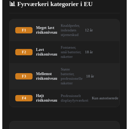
📊 Fyrværkeri kategorier i EU
Knaldperler,
Meget lavt
F1
indendørs
12 år
risikoniveau
stjerneskud
Fontæner,
Lavt
F2
små batterier,
18 år
risikoniveau
raketter
Større
Mellemst
batterier,
F3
18 år
risikoniveau
professionelle
raketter
Højt
Professionelt
F4
Kun autoriserede
risikoniveau
displayfyrværkeri