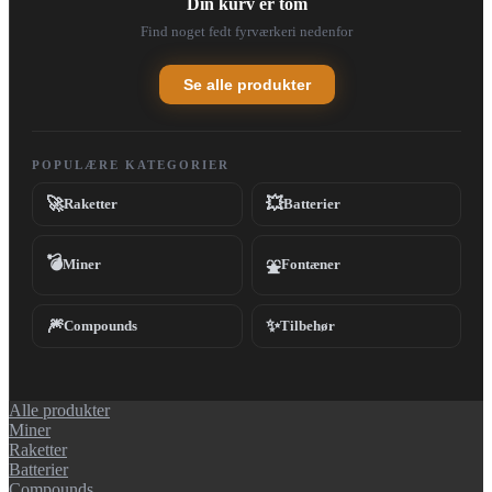
Din kurv er tom
Find noget fedt fyrværkeri nedenfor
Se alle produkter
POPULÆRE KATEGORIER
🚀
💥
Raketter
Batterier
💣
Miner
Fontæner
⛲
🎆
✨
Compounds
Tilbehør
Alle produkter
Miner
Raketter
Batterier
Compounds