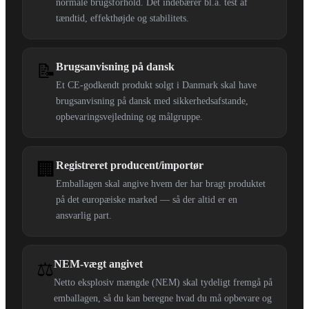
normale brugsforhold. Det indebærer bl.a. test af
tændtid, effekthøjde og stabilitets.
📝
Brugsanvisning på dansk
Et CE-godkendt produkt solgt i Danmark skal have
brugsanvisning på dansk med sikkerhedsafstande,
opbevaringsvejledning og målgruppe.
🏢
Registreret producent/importør
Emballagen skal angive hvem der har bragt produktet
på det europæiske marked — så der altid er en
ansvarlig part.
NEM-vægt angivet
⚖️
Netto eksplosiv mængde (NEM) skal tydeligt fremgå på
emballagen, så du kan beregne hvad du må opbevare og