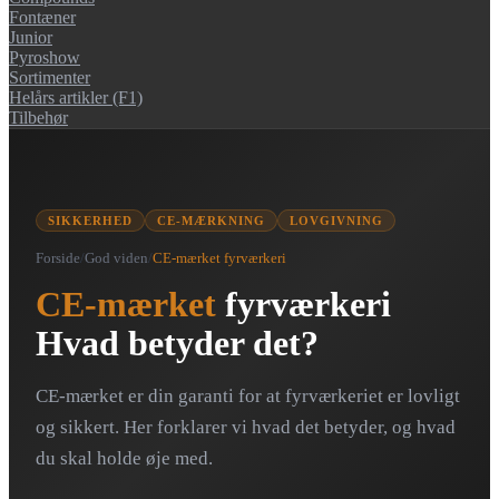
Fontæner
Junior
Pyroshow
Sortimenter
Helårs artikler (F1)
Tilbehør
SIKKERHED
CE-MÆRKNING
LOVGIVNING
Forside
/
God viden
/
CE-mærket fyrværkeri
CE-mærket
fyrværkeri
Hvad betyder det?
CE-mærket er din garanti for at fyrværkeriet er lovligt
og sikkert. Her forklarer vi hvad det betyder, og hvad
du skal holde øje med.