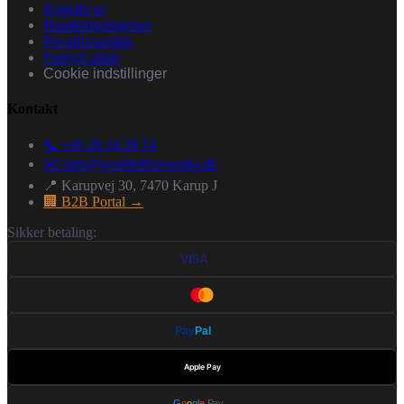
Kontakt os
Handelsbetingelser
Privatlivspolitik
Fortryd aftale
Cookie indstillinger
Kontakt
📞 +45 29 24 28 74
✉️
info@worldoffireworks.dk
📍 Karupvej 30, 7470 Karup J
🏢 B2B Portal →
Sikker betaling:
VISA
Pay
Pal
Apple Pay
G
o
o
g
l
e
Pay