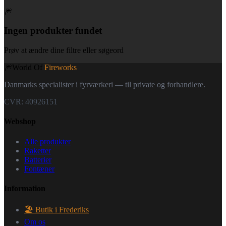
🎆
Ingen produkter fundet
Prøv at ændre dine filtre eller søgeord
🎆
World Of
Fireworks
Danmarks specialister i fyrværkeri — til private og forhandlere.
CVR: 40926151
Webshop
Alle produkter
Raketter
Batterier
Fontæner
Information
🏖️ Butik i Frederiks
Om os