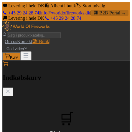
🚚 Levering i hele DK
🛍️ Afhent i butik
🏷️ Stort udvalg
📞 +45 29 24 28 74
|
info@worldoffireworks.dk
|
🏢 B2B Portal →
🚚 Levering i hele DK
📞 +45 29 24 28 74
Om os
Kontakt
🏖️ Butik
God viden
Kurv
Indkøbskurv
🛒