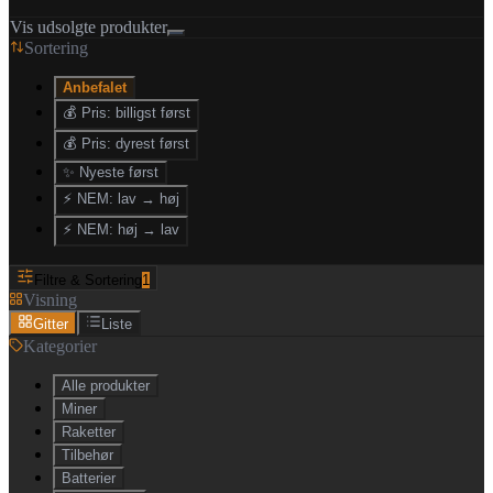
Vis udsolgte produkter
Sortering
Anbefalet
💰 Pris: billigst først
💰 Pris: dyrest først
✨ Nyeste først
⚡ NEM: lav → høj
⚡ NEM: høj → lav
Filtre & Sortering
1
Visning
Gitter
Liste
Kategorier
Alle produkter
Miner
Raketter
Tilbehør
Batterier