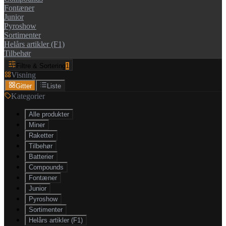
Fontæner
Junior
Pyroshow
Sortimenter
Helårs artikler (F1)
Tilbehør
Filtre & Sortering
1
Visning
Gitter
Liste
Kategorier
Alle produkter
Miner
Raketter
Tilbehør
Batterier
Compounds
Fontæner
Junior
Pyroshow
Sortimenter
Helårs artikler (F1)