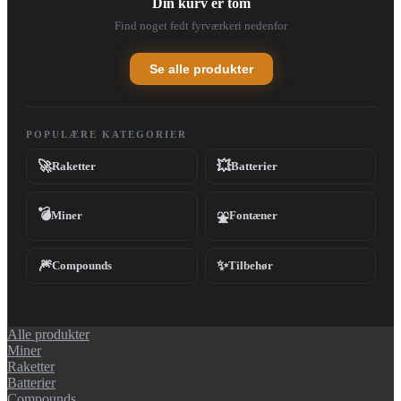
Din kurv er tom
Find noget fedt fyrværkeri nedenfor
Se alle produkter
POPULÆRE KATEGORIER
🚀
💥
Raketter
Batterier
💣
Miner
Fontæner
⛲
🎆
✨
Compounds
Tilbehør
Alle produkter
Miner
Raketter
Batterier
Compounds