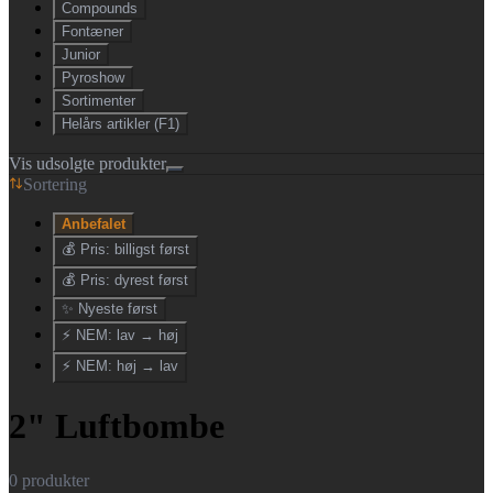
Compounds
Fontæner
Junior
Pyroshow
Sortimenter
Helårs artikler (F1)
Vis udsolgte produkter
Sortering
Anbefalet
💰 Pris: billigst først
💰 Pris: dyrest først
✨ Nyeste først
⚡ NEM: lav → høj
⚡ NEM: høj → lav
2" Luftbombe
0
produkter