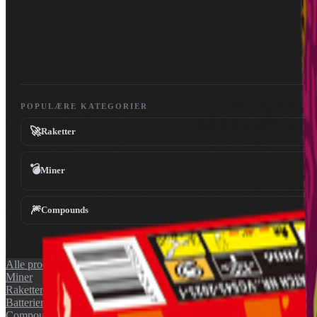
POPULÆRE KATEGORIER
🚀
Raketter
💣
Miner
🎆
Compounds
Alle produkter
Miner
Raketter
Batterier
Compounds