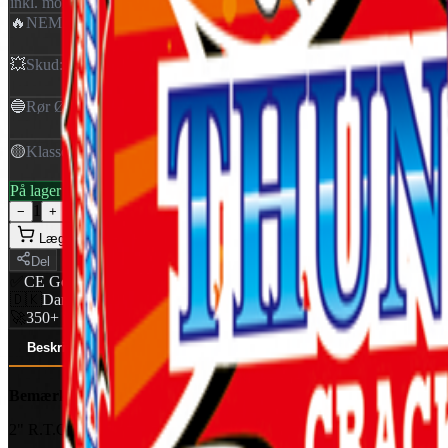
inkl. moms
🔥
NEM
:
0,050 Kg
💥
Skud
:
1
🔵
Rør Ø
:
50 mm
🟡
Klasse
:
1,4G
På lager — klar til levering
1
−
+
Læg i kurv
Del
✅
CE Godkendt
EU-certificeret
🇩🇰
Dansk distributør
World Of Fireworks
🚀
350+ produkter
Professionelt udvalg
Beskrivelse
Specifikationer (6)
Ansvarlig part
Bemærk: Nyt batch fra 2024
2" R.T.C ( Rotterdam Terror Corps ) bomberør fra I-like-LEGAL seri