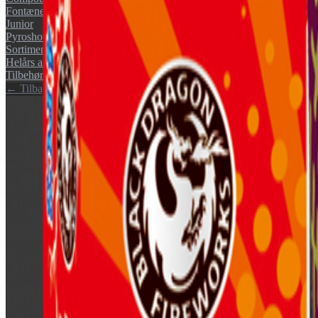
Fontæner
Junior
Pyroshow
Sortimenter
Helårs artikler (F1)
Tilbehør
← Tilbage til katalog