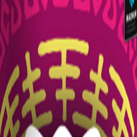
Din kurv er tom
Find noget fedt fyrværkeri nedenfor
Se alle produkter
💥
Batterier
Fontæner
⛲
✨
Tilbehør