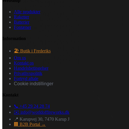
Webshop
Alle produkter
Raketter
Batterier
Fontæner
Information
🏖️ Butik i Frederiks
Om os
Kontakt os
Handelsbetingelser
Privatlivspolitik
Fortryd aftale
Cookie indstillinger
Kontakt
📞 +45 29 24 28 74
✉️
info@worldoffireworks.dk
📍 Karupvej 30, 7470 Karup J
🏢 B2B Portal →