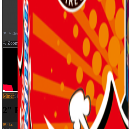
▼ Video neden for
Zoom
🔍
Miner
SKU:
1303
2" R.T.C. (Rotterdam Terror Cor
89 kr.