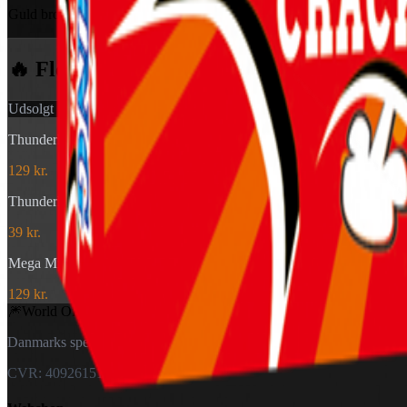
Guld brocade, der hænger længe i luften og imponerer.
🔥 Flere produkter
fra Miner
Udsolgt
Thunderking Salute Bulkpack (20 stk)
129 kr.
Thunderking Crackling Mortar (4 stk)
39 kr.
Mega Mine
129 kr.
🎆
World Of
Fireworks
Danmarks specialister i fyrværkeri — til private og forhandlere.
CVR: 40926151