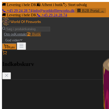
🚚 Levering i hele DK
🛍️ Afhent i butik
🏷️ Stort udvalg
📞 +45 29 24 28 74
|
info@worldoffireworks.dk
|
🏢 B2B Portal →
🚚 Levering i hele DK
📞 +45 29 24 28 74
Om os
Kontakt
🏖️ Butik
God viden
Kurv
Indkøbskurv