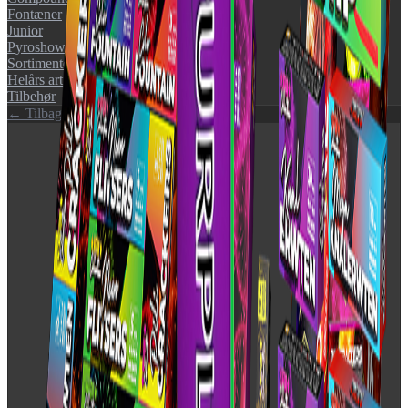
Fontæner
Junior
Pyroshow
Sortimenter
Helårs artikler (F1)
Tilbehør
← Tilbage til katalog