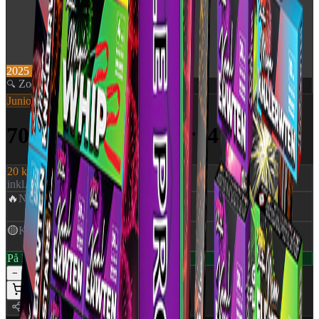
2025 NYHED
Helårs fyrværkeri
Zoom
🔍
Junior
SKU:
1536
70 cm Stjernekaster (4 stk)
20 kr.
inkl. moms
🔥
NEM
:
28 g
🟡
Klasse
:
1,4G
På lager — klar til levering
1
−
+
Læg i kurv
Del