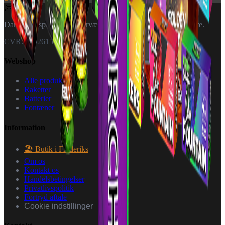
🎆
World Of
Fireworks
Danmarks specialister i fyrværkeri — til private og forhandlere.
CVR: 40926151
Webshop
Alle produkter
Raketter
Batterier
Fontæner
Information
🏖️ Butik i Frederiks
Om os
Kontakt os
Handelsbetingelser
Privatlivspolitik
Fortryd aftale
Cookie indstillinger