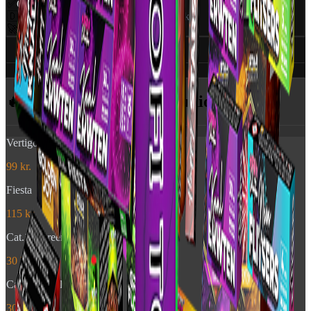
✅
CE Godkendt
EU-certificeret
🇩🇰
Dansk distributør
World Of Fireworks
🚀
350+ produkter
Professionelt udvalg
Specifikationer (2)
Ansvarlig part
🔥 Flere produkter
fra Junior
Vertigo
99 kr.
Fiesta
115 kr.
Cat.1 - Green Profi Torch
30 kr.
Cat.1 - Purple Profi Torch
30 kr.