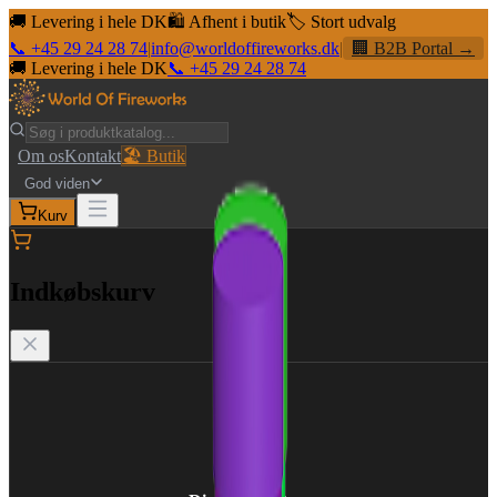
🚚 Levering i hele DK
🛍️ Afhent i butik
🏷️ Stort udvalg
📞 +45 29 24 28 74
|
info@worldoffireworks.dk
|
🏢 B2B Portal →
🚚 Levering i hele DK
📞 +45 29 24 28 74
Om os
Kontakt
🏖️ Butik
God viden
Kurv
Indkøbskurv
🛒