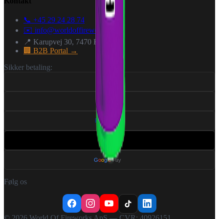
Kontakt
📞 +45 29 24 28 74
✉️
info@worldoffireworks.dk
📍 Karupvej 30, 7470 Karup J
🏢 B2B Portal →
Sikker betaling:
VISA
Pay
Pal
Apple Pay
G
o
o
g
l
e
Pay
Følg os
©
2026
World Of Fireworks ApS — CVR: 40926151