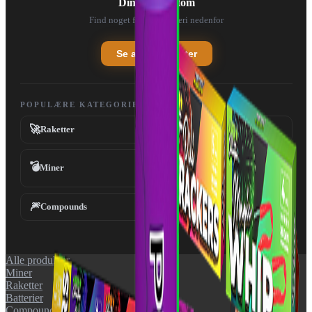
Din kurv er tom
Find noget fedt fyrværkeri nedenfor
Se alle produkter
POPULÆRE KATEGORIER
🚀
💥
Raketter
Batterier
💣
Miner
Fontæner
⛲
🎆
✨
Compounds
Tilbehør
Alle produkter
Miner
Raketter
Batterier
Compounds