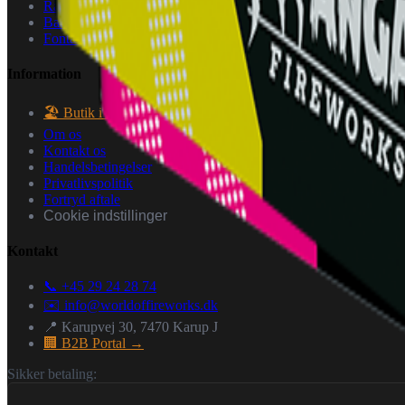
Raketter
Batterier
Fontæner
Information
🏖️ Butik i Frederiks
Om os
Kontakt os
Handelsbetingelser
Privatlivspolitik
Fortryd aftale
Cookie indstillinger
Kontakt
📞 +45 29 24 28 74
✉️
info@worldoffireworks.dk
📍 Karupvej 30, 7470 Karup J
🏢 B2B Portal →
Sikker betaling: