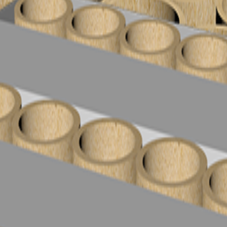
Din kurv er tom
Find noget fedt fyrværkeri nedenfor
Se alle produkter
💥
Batterier
Fontæner
⛲
✨
Tilbehør