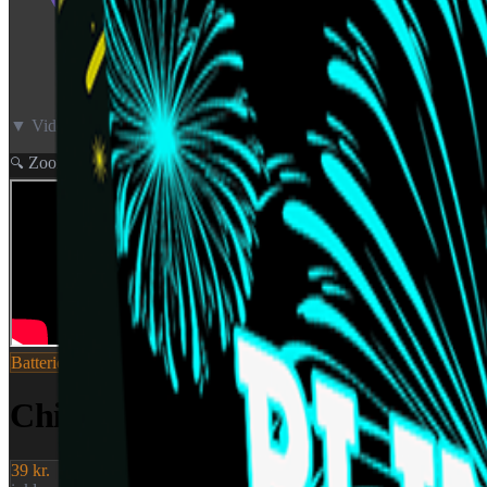
▼ Video neden for
Zoom
🔍
Batterier
SKU:
0994
China Pearls 96 Shots
39 kr.