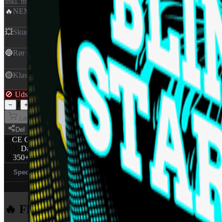
inkl. moms
🔥
NEM
:
0,035 Kg
💥
Skud
:
96
🔵
Rør Ø
:
10 mm
🟡
Klasse
:
1,4G
🚫 Udsolgt — ikke tilgængelig
1
−
+
Læg i kurv
Del
✅
CE Godkendt
EU-certificeret
🇩🇰
Dansk distributør
World Of Fireworks
🚀
350+ produkter
Professionelt udvalg
Specifikationer (4)
Ansvarlig part
🔥 Flere produkter
fra Batterier