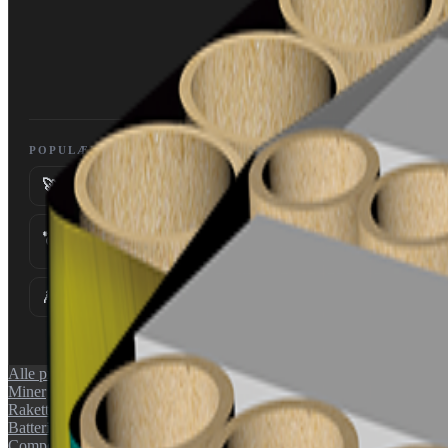
POPULÆRE KATEGORIER
🚀
Raketter
💣
Miner
🎆
Compounds
Alle produkter
Miner
Raketter
Batterier
Compounds