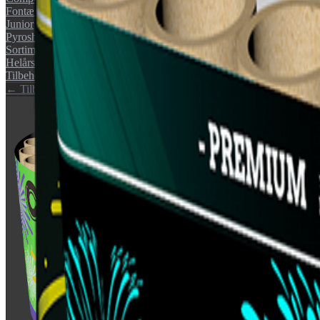
Fontæner
Junior
Pyroshow
Sortimenter
Helårs artikler (F1)
Tilbehør
← Tilbage til katalog