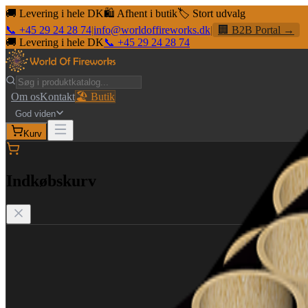
🚚 Levering i hele DK
🛍️ Afhent i butik
🏷️ Stort udvalg
📞 +45 29 24 28 74
|
info@worldoffireworks.dk
|
🏢 B2B Portal →
🚚 Levering i hele DK
📞 +45 29 24 28 74
Om os
Kontakt
🏖️ Butik
God viden
Kurv
Indkøbskurv