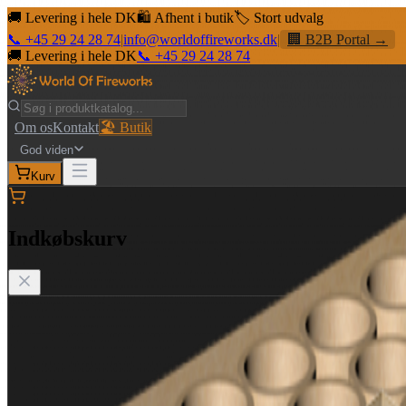
🚚 Levering i hele DK
🛍️ Afhent i butik
🏷️ Stort udvalg
📞 +45 29 24 28 74
|
info@worldoffireworks.dk
|
🏢 B2B Portal →
🚚 Levering i hele DK
📞 +45 29 24 28 74
Om os
Kontakt
🏖️ Butik
God viden
Kurv
Indkøbskurv