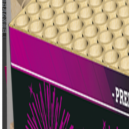
Fontæner
Junior
Pyroshow
Sortimenter
Helårs artikler (F1)
Tilbehør
← Tilbage til katalog