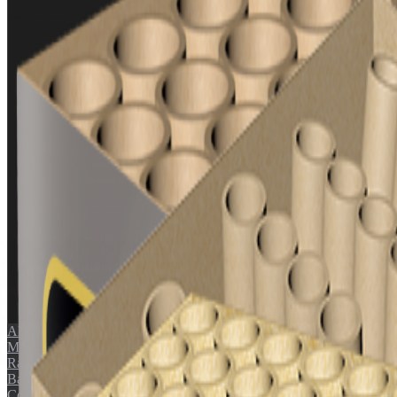
POPULÆRE KATEGORIER
🚀
Raketter
💣
Miner
🎆
Compounds
Alle produkter
Miner
Raketter
Batterier
Compounds