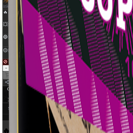
799 kr.
inkl. moms
🔥
NEM
:
907 g
💥
Skud
:
72
🔵
Rør Ø
:
25 mm
🟡
Klasse
:
1,4G
🚫 Udsolgt — ikke tilgængelig
1
−
+
Læg i kurv
Del
✅
CE Godkendt
EU-certificeret
🇩🇰
Dansk distributør
World Of Fireworks
🚀
350+ produkter
Professionelt udvalg
Specifikationer (4)
Ansvarlig part
🔥 Flere produkter
fra Compounds