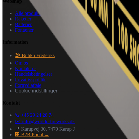
Webshop
Alle produkter
Raketter
Batterier
Fontæner
Information
🏖️ Butik i Frederiks
Om os
Kontakt os
Handelsbetingelser
Privatlivspolitik
Fortryd aftale
Cookie indstillinger
Kontakt
📞 +45 29 24 28 74
✉️
info@worldoffireworks.dk
📍 Karupvej 30, 7470 Karup J
🏢 B2B Portal →