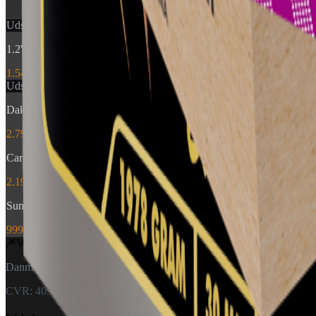
Udsolgt
1.2'' Caracas Chaos
1.549 kr.
Udsolgt
Dakota Sunset
2.799 kr.
Cardinal Directions 268 shots
2.199 kr.
Sunflower Supershow 100 shots
999 kr.
🎆
World Of
Fireworks
Danmarks specialister i fyrværkeri — til private og forhandlere.
CVR: 40926151