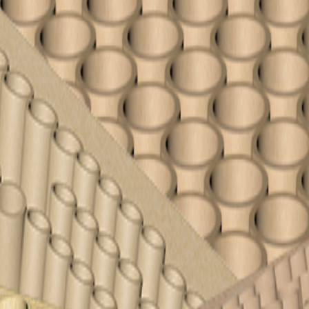
Din kurv er tom
Find noget fedt fyrværkeri nedenfor
Se alle produkter
💥
Batterier
Fontæner
⛲
✨
Tilbehør