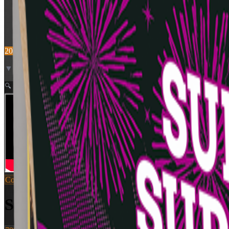
2025 NYHED!
▼ Video neden for
Zoom
🔍
Compounds
SKU:
VC436
San Marino Golden Medal