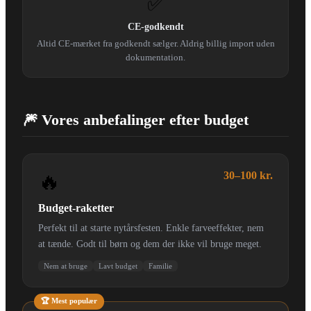
✅
CE-godkendt
Altid CE-mærket fra godkendt sælger. Aldrig billig import uden
dokumentation.
🎆 Vores anbefalinger efter budget
🔥
30–100 kr.
Budget-raketter
Perfekt til at starte nytårsfesten. Enkle farveeffekter, nem
at tænde. Godt til børn og dem der ikke vil bruge meget.
Nem at bruge
Lavt budget
Familie
🏆 Mest populær