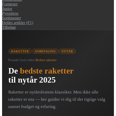
Fontæner
Junior
Pyroshow
Sortimenter
Helårs artikler (F1)
Tilbehør
RAKETTER
ANBEFALING
NYTÅR
Forside
/
God viden
/
Bedste raketter
De
bedste raketter
til nytår 2025
Raketter er nytårsfestens klassiker. Men ikke alle
raketter er ens — her guider vi dig til det rigtige valg
uanset budget og erfaring.