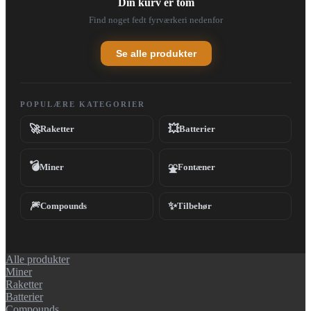
Din kurv er tom
Find noget fedt fyrværkeri nedenfor
Se alle produkter
POPULÆRE KATEGORIER
🚀
💥
Raketter
Batterier
💣
Miner
Fontæner
⛲
🎆
✨
Compounds
Tilbehør
Alle produkter
Miner
Raketter
Batterier
Compounds