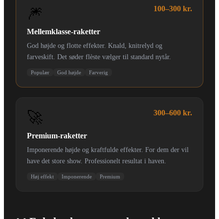
🎆
100–300 kr.
Mellemklasse-raketter
God højde og flotte effekter. Knald, knitrelyd og
farveskift. Det søder flèste vælger til standard nytår.
Populær
God højde
Farverig
🚀
300–600 kr.
Premium-raketter
Imponerende højde og kraftfulde effekter. For dem der vil
have det store show. Professionelt resultat i haven.
Høj effekt
Imponerende
Premium