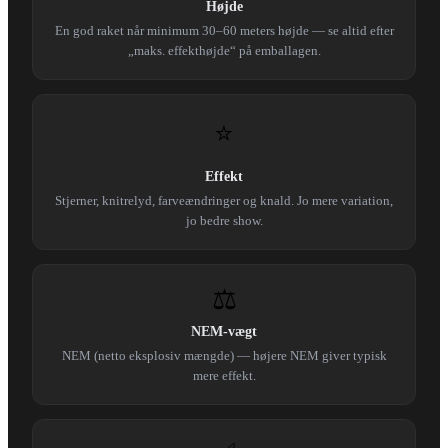
Højde
En god raket når minimum 30–60 meters højde — se altid efter
„maks. effekthøjde“ på emballagen.
⭐
Effekt
Stjerner, knitrelyd, farveændringer og knald. Jo mere variation,
jo bedre show.
⚖️
NEM-vægt
NEM (netto eksplosiv mængde) — højere NEM giver typisk
mere effekt.