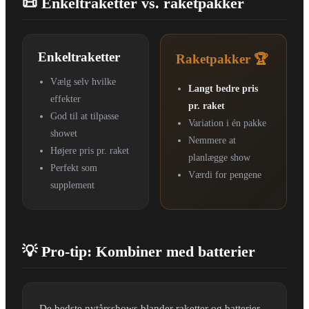
📜 Enkeltraketter vs. raketpakker
Enkeltraketter
Raketpakker 🏆
Vælg selv hvilke
Langt bedre pris
effekter
pr. raket
God til at tilpasse
Variation i én pakke
showet
Nemmere at
Højere pris pr. raket
planlægge show
Perfekt som
Værdi for pengene
supplement
💡 Pro-tip: Kombiner med batterier
De bedste nytårsshows blander raketter og batterier.