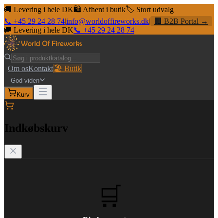
🚚 Levering i hele DK
🛍️ Afhent i butik
🏷️ Stort udvalg
📞 +45 29 24 28 74
|
info@worldoffireworks.dk
|
🏢 B2B Portal →
🚚 Levering i hele DK
📞 +45 29 24 28 74
Om os
Kontakt
🏖️ Butik
God viden
Kurv
Indkøbskurv
🛒