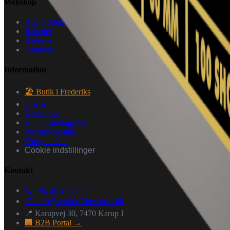
Webshop
Alle produkter
Raketter
Batterier
Fontæner
Information
🏖️ Butik i Frederiks
Om os
Kontakt os
Handelsbetingelser
Privatlivspolitik
Fortryd aftale
Cookie indstillinger
Kontakt
📞 +45 29 24 28 74
✉️
info@worldoffireworks.dk
📍 Karupvej 30, 7470 Karup J
🏢 B2B Portal →