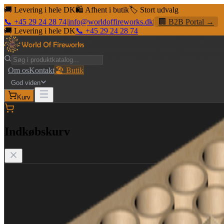
🚚 Levering i hele DK
🛍️ Afhent i butik
🏷️ Stort udvalg
📞 +45 29 24 28 74
|
info@worldoffireworks.dk
|
🏢 B2B Portal →
🚚 Levering i hele DK
📞 +45 29 24 28 74
Om os
Kontakt
🏖️ Butik
God viden
Kurv
Indkøbskurv