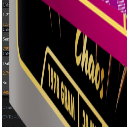
Udsolgt
1.2'' Caracas Chaos
1.549 kr.
Udsolgt
San Marino Golden Medal
799 kr.
Udsolgt
Dakota Sunset
2.799 kr.
Sunflower Supershow 100 shots
999 kr.
🎆
World Of
Fireworks
Danmarks specialister i fyrværkeri — til private og forhandlere.
CVR: 40926151