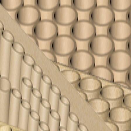
Din kurv er tom
Find noget fedt fyrværkeri nedenfor
Se alle produkter
💥
Batterier
Fontæner
⛲
✨
Tilbehør