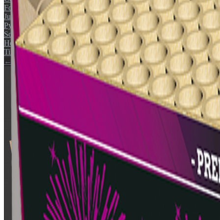
Fontæner
Junior
Pyroshow
Sortimenter
Helårs artikler (F1)
Tilbehør
← Tilbage til katalog