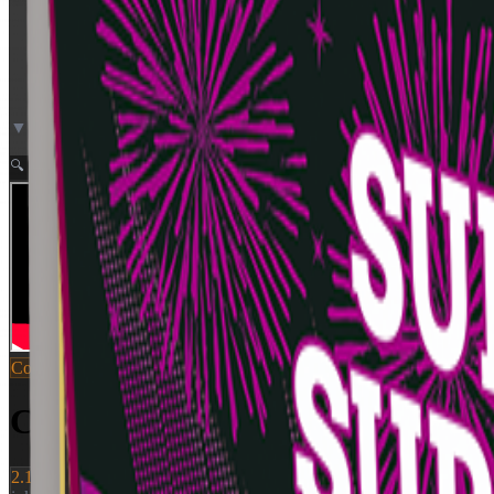
▼ Video neden for
Zoom
🔍
Compounds
SKU:
5372
Cardinal Directions 268 shots
2.199 kr.