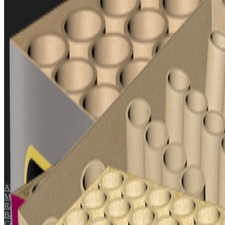
POPULÆRE KATEGORIER
🚀
Raketter
💣
Miner
🎆
Compounds
Alle produkter
Miner
Raketter
Batterier
Compounds