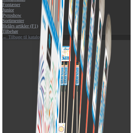
Fontæner
Junior
Pyroshow
Sortimenter
Helårs artikler (F1)
Tilbehør
← Tilbage til katalog