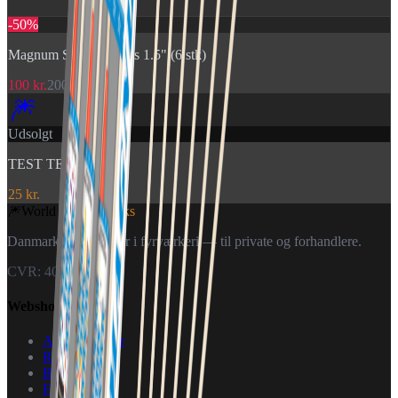
-
50
%
Magnum Shell Rockets 1.5" (6 stk)
100 kr.
200 kr.
🎆
Udsolgt
TEST TEST
25 kr.
🎆
World Of
Fireworks
Danmarks specialister i fyrværkeri — til private og forhandlere.
CVR: 40926151
Webshop
Alle produkter
Raketter
Batterier
Fontæner