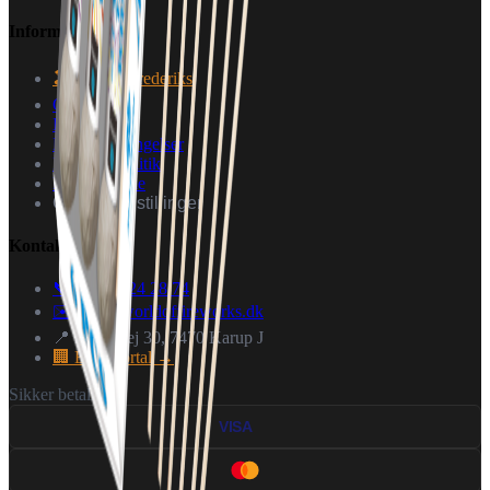
Information
🏖️ Butik i Frederiks
Om os
Kontakt os
Handelsbetingelser
Privatlivspolitik
Fortryd aftale
Cookie indstillinger
Kontakt
📞 +45 29 24 28 74
✉️
info@worldoffireworks.dk
📍 Karupvej 30, 7470 Karup J
🏢 B2B Portal →
Sikker betaling:
VISA