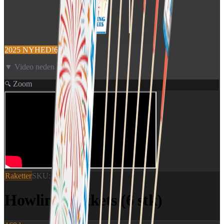
2025 NYHED!
6 stk!
▼ Video neden for
Zoom
🔍
Raketter
SKU:
1474
Howling Rockets (6 stk)