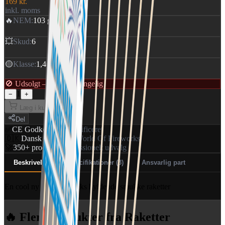
169 kr.
inkl. moms
🔥
NEM
:
103 g
💥
Skud
:
6
🟡
Klasse
:
1,4G
🚫 Udsolgt — ikke tilgængelig
1
−
+
Læg i kurv
Del
✅
CE Godkendt
EU-certificeret
🇩🇰
Dansk distributør
World Of Fireworks
🚀
350+ produkter
Professionelt udvalg
Beskrivelse
Specifikationer (3)
Ansvarlig part
En cool ny serie med seks hyldende smukke raketter
🔥 Flere produkter
fra Raketter