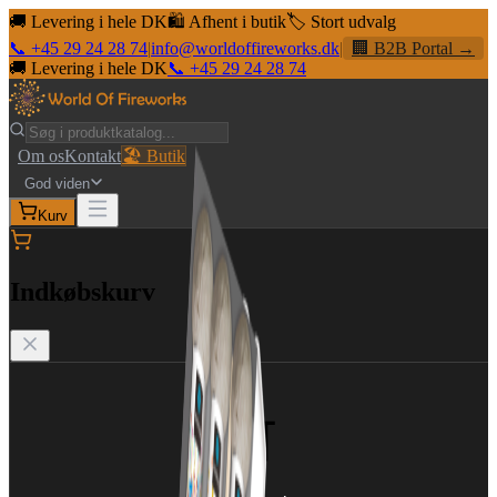
🚚 Levering i hele DK
🛍️ Afhent i butik
🏷️ Stort udvalg
📞 +45 29 24 28 74
|
info@worldoffireworks.dk
|
🏢 B2B Portal →
🚚 Levering i hele DK
📞 +45 29 24 28 74
Om os
Kontakt
🏖️ Butik
God viden
Kurv
Indkøbskurv
🛒