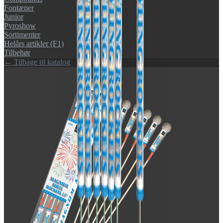
Fontæner
Junior
Pyroshow
Sortimenter
Helårs artikler (F1)
Tilbehør
← Tilbage til katalog