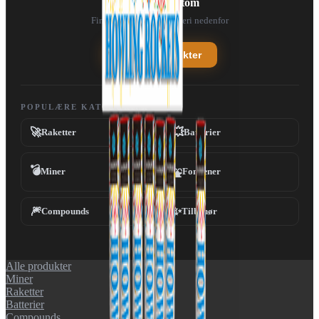
Din kurv er tom
Find noget fedt fyrværkeri nedenfor
Se alle produkter
POPULÆRE KATEGORIER
🚀
💥
Raketter
Batterier
💣
Miner
Fontæner
⛲
🎆
✨
Compounds
Tilbehør
Alle produkter
Miner
Raketter
Batterier
Compounds