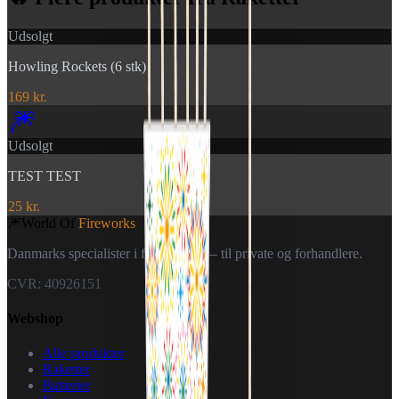
Udsolgt
Howling Rockets (6 stk)
169 kr.
🎆
Udsolgt
TEST TEST
25 kr.
🎆
World Of
Fireworks
Danmarks specialister i fyrværkeri — til private og forhandlere.
CVR: 40926151
Webshop
Alle produkter
Raketter
Batterier