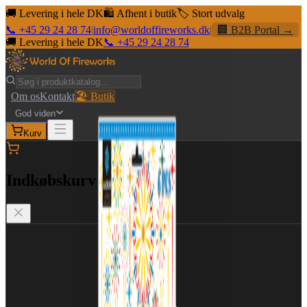
🚚 Levering i hele DK
🛍️ Afhent i butik
🏷️ Stort udvalg
📞 +45 29 24 28 74
|
info@worldoffireworks.dk
|
🏢 B2B Portal →
🚚 Levering i hele DK
📞 +45 29 24 28 74
Om os
Kontakt
🏖️ Butik
God viden
Kurv
Indkøbskurv
🛒