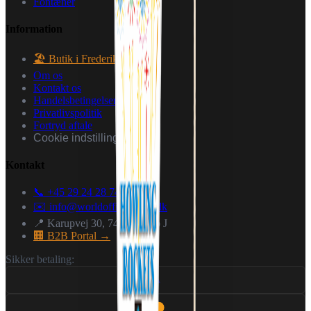
Fontæner
Information
🏖️ Butik i Frederiks
Om os
Kontakt os
Handelsbetingelser
Privatlivspolitik
Fortryd aftale
Cookie indstillinger
Kontakt
📞 +45 29 24 28 74
✉️
info@worldoffireworks.dk
📍 Karupvej 30, 7470 Karup J
🏢 B2B Portal →
Sikker betaling:
VISA