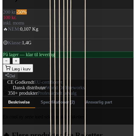
200 kr.
-
50
%
100 kr.
inkl. moms
🔥
NEM
:
0,107 Kg
🟡
Klasse
:
1,4G
På lager — klar til levering
1
−
+
Læg i kurv
Del
✅
CE Godkendt
EU-certificeret
🇩🇰
Dansk distributør
World Of Fireworks
🚀
350+ produkter
Professionelt udvalg
Beskrivelse
Specifikationer (2)
Ansvarlig part
En cool ny serie med seks smukke raketter
🔥 Flere produkter
fra Raketter