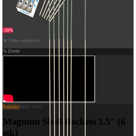
-
50
%
▼ Video neden for
Zoom
🔍
Raketter
SKU:
1476
Magnum Shell Rockets 1.5" (6
stk)