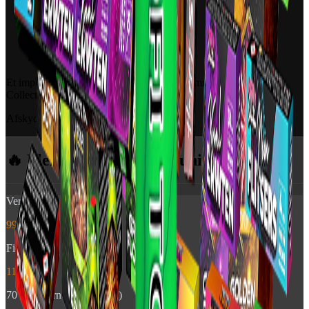
Skud:
175
Krudtvægt:
119 gram
Tid:
35 Sekunder
Kaliber:
10 mm
Et imponerende romerlys med hele 175 10 mm skud fra Crown
Collection.
Afskyder flotte kometer i lilla
🔥 Flere produkter
fra Junior
Vertigo
99 kr.
Fiesta
115 kr.
70 cm Stjernekaster (4 stk)