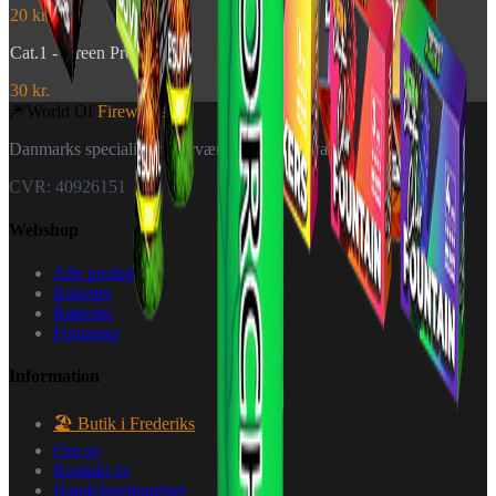
20 kr.
Cat.1 - Green Profi Torch
30 kr.
🎆
World Of
Fireworks
Danmarks specialister i fyrværkeri — til private og forhandlere.
CVR: 40926151
Webshop
Alle produkter
Raketter
Batterier
Fontæner
Information
🏖️ Butik i Frederiks
Om os
Kontakt os
Handelsbetingelser