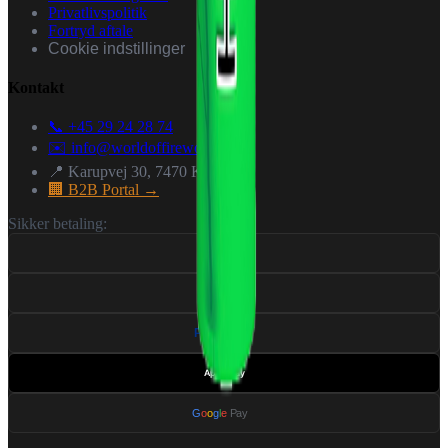
Privatlivspolitik
Fortryd aftale
Cookie indstillinger
Kontakt
📞 +45 29 24 28 74
✉️
info@worldoffireworks.dk
📍 Karupvej 30, 7470 Karup J
🏢 B2B Portal →
Sikker betaling:
VISA
Pay
Pal
Apple Pay
G
o
o
g
l
e
Pay