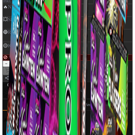
inkl. moms
🔥
NEM
:
0,119 kg
💥
Skud
:
175
🔵
Rør Ø
:
10 mm
🟡
Klasse
:
1,4G
🚫 Udsolgt — ikke tilgængelig
1
−
+
Læg i kurv
Del
✅
CE Godkendt
EU-certificeret
🇩🇰
Dansk distributør
World Of Fireworks
🚀
350+ produkter
Professionelt udvalg
Beskrivelse
Specifikationer (6)
Ansvarlig part
Artikelnummer:
940162
Produkt:
Crown Collection
Vægt:
830 gram