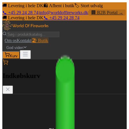
🚚 Levering i hele DK
🛍️ Afhent i butik
🏷️ Stort udvalg
📞 +45 29 24 28 74
|
info@worldoffireworks.dk
|
🏢 B2B Portal →
🚚 Levering i hele DK
📞 +45 29 24 28 74
Om os
Kontakt
🏖️ Butik
God viden
Kurv
Indkøbskurv
🛒