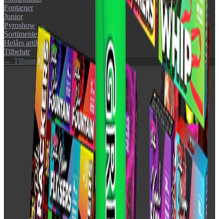
Fontæner
Junior
Pyroshow
Sortimenter
Helårs artikler (F1)
Tilbehør
← Tilbage til katalog