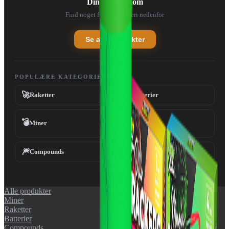
Din kurv er tom
Find noget fedt fyrværkeri nedenfor
Se alle produkter
POPULÆRE KATEGORIER
🚀
💥
Raketter
Batterier
💣
Miner
Fontæner
⛲
🎆
✨
Compounds
Tilbehør
Alle produkter
Miner
Raketter
Batterier
Compounds