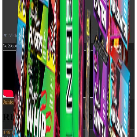
▼ Video neden for
Zoom
🔍
Junior
SKU:
940162
RK PURPLE PARADE
149 kr.