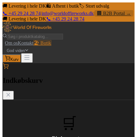
🚚 Levering i hele DK
🛍️ Afhent i butik
🏷️ Stort udvalg
📞 +45 29 24 28 74
|
info@worldoffireworks.dk
|
🏢 B2B Portal →
🚚 Levering i hele DK
📞 +45 29 24 28 74
Om os
Kontakt
🏖️ Butik
God viden
Kurv
Indkøbskurv
🛒