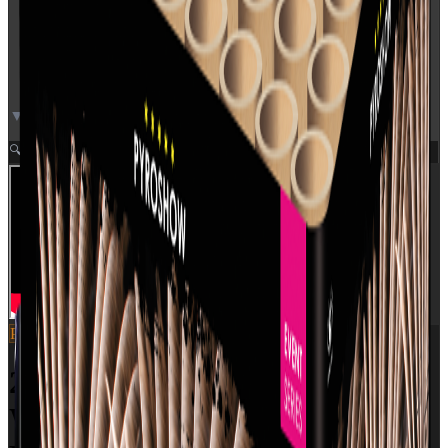
▼ Video neden for
Zoom
🔍
Pyroshow
SKU:
2610
2610 - SILVER GLITTERING
WILLOW WITH SILVER