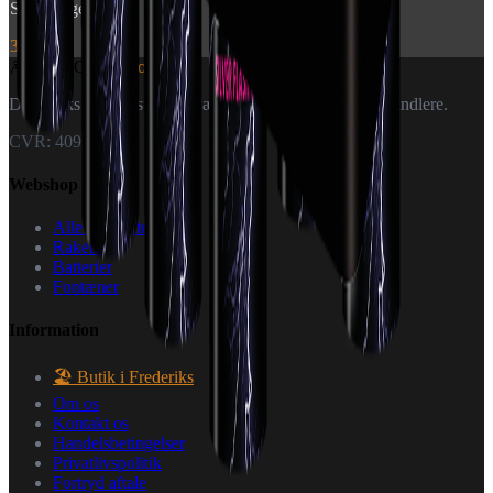
Silver Tiger Tails
399 kr.
🎆
World Of
Fireworks
Danmarks specialister i fyrværkeri — til private og forhandlere.
CVR: 40926151
Webshop
Alle produkter
Raketter
Batterier
Fontæner
Information
🏖️ Butik i Frederiks
Om os
Kontakt os
Handelsbetingelser
Privatlivspolitik
Fortryd aftale