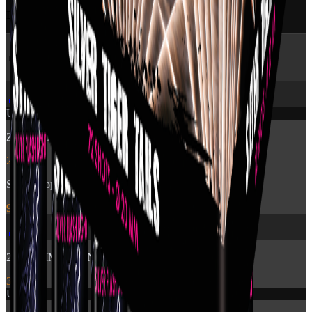
Der findes ikke specifik beskrivelse for dette produkt endnu
🔥 Flere produkter
fra Pyroshow
🎆
Udsolgt
Zensation: Brocade Crown
249 kr.
Stroboscope 60sec
99 kr.
🎆
2840 - TIME RAIN WILLOW CROSSETTE FAN
399 kr.
Udsolgt