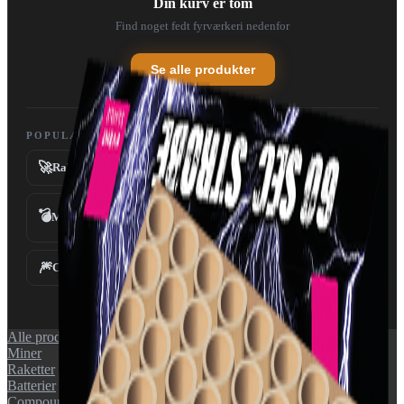
Din kurv er tom
Find noget fedt fyrværkeri nedenfor
Se alle produkter
POPULÆRE KATEGORIER
🚀
💥
Raketter
Batterier
💣
Miner
Fontæner
⛲
🎆
✨
Compounds
Tilbehør
Alle produkter
Miner
Raketter
Batterier
Compounds