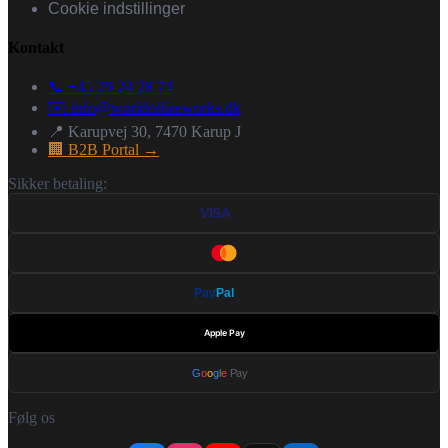
Cookie indstillinger
Kontakt
📞 +45 29 24 28 74
✉️
info@worldoffireworks.dk
📍 Karupvej 30, 7470 Karup J
🏢 B2B Portal →
Sikker betaling:
VISA
Pay
Pal
Apple Pay
G
o
o
g
l
e
Pay
Følg os