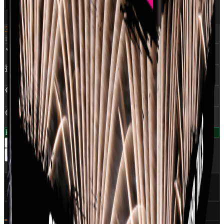
BLINKING TAIL
379 kr.
inkl. moms
🔥
NEM
:
0,283 Kg
💥
Skud
:
25
🔵
Rør Ø
:
25 mm
🟡
Klasse
:
1,4G
På lager — klar til levering
1
−
+
Læg i kurv
Del
✅
CE Godkendt
EU-certificeret
🇩🇰
Dansk distributør
World Of Fireworks
🚀
350+ produkter
Professionelt udvalg
Beskrivelse
Specifikationer (6)
Ansvarlig part