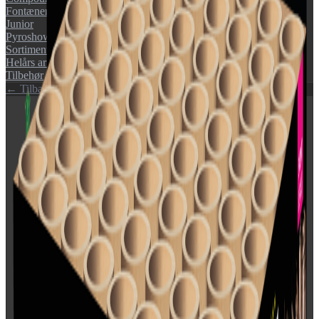
Fontæner
Junior
Pyroshow
Sortimenter
Helårs artikler (F1)
Tilbehør
← Tilbage til katalog