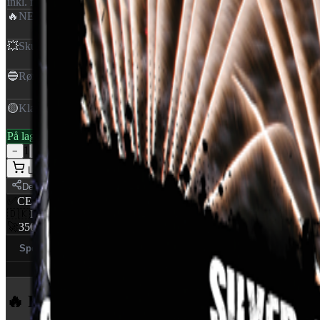
inkl. moms
🔥
NEM
:
0,399 Kg
💥
Skud
:
42
🔵
Rør Ø
:
25 mm
🟡
Klasse
:
1,4G
På lager — klar til levering
1
−
+
Læg i kurv
Del
✅
CE Godkendt
EU-certificeret
🇩🇰
Dansk distributør
World Of Fireworks
🚀
350+ produkter
Professionelt udvalg
Specifikationer (6)
Ansvarlig part
🔥 Flere produkter
fra Pyroshow