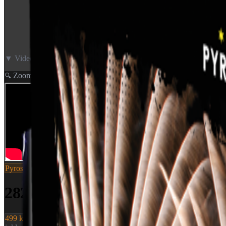
▼ Video neden for
Zoom
🔍
Pyroshow
SKU:
2820
2820 - Z-SHAPE: RED AND G
499 kr.