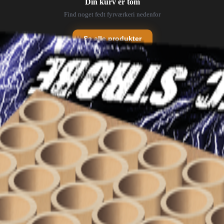
Din kurv er tom
Find noget fedt fyrværkeri nedenfor
Se alle produkter
💥
Batterier
Fontæner
⛲
✨
Tilbehør