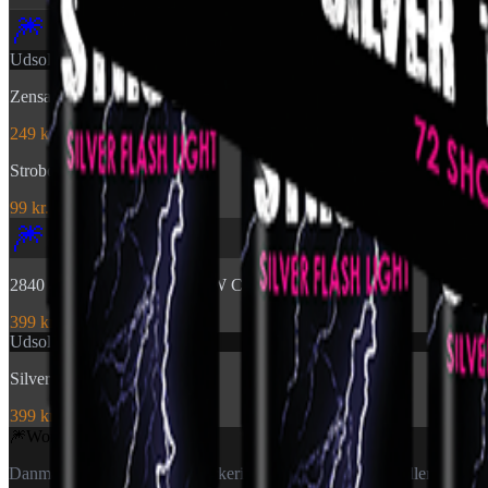
🎆
Udsolgt
Zensation: Brocade Crown
249 kr.
Stroboscope 60sec
99 kr.
🎆
2840 - TIME RAIN WILLOW CROSSETTE FAN
399 kr.
Udsolgt
Silver Tiger Tails
399 kr.
🎆
World Of
Fireworks
Danmarks specialister i fyrværkeri — til private og forhandlere.