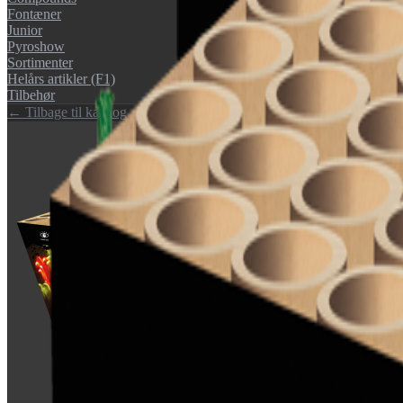
Fontæner
Junior
Pyroshow
Sortimenter
Helårs artikler (F1)
Tilbehør
← Tilbage til katalog