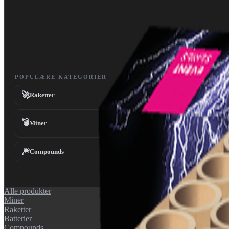
POPULÆRE KATEGORIER
🚀
Raketter
💣
Miner
🎆
Compounds
Alle produkter
Miner
Raketter
Batterier
Compounds