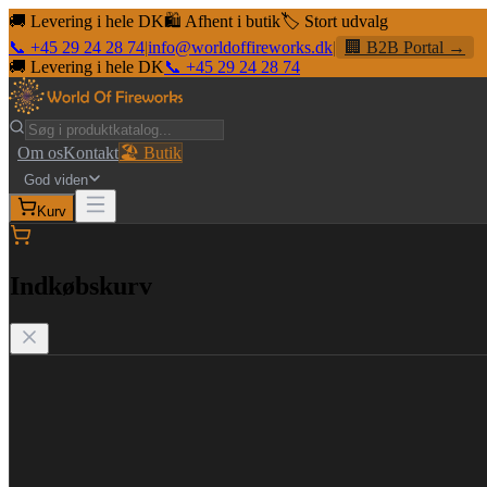
🚚 Levering i hele DK
🛍️ Afhent i butik
🏷️ Stort udvalg
📞 +45 29 24 28 74
|
info@worldoffireworks.dk
|
🏢 B2B Portal →
🚚 Levering i hele DK
📞 +45 29 24 28 74
Om os
Kontakt
🏖️ Butik
God viden
Kurv
Indkøbskurv