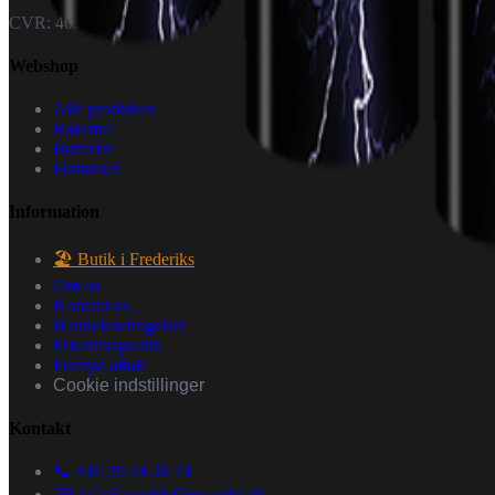
CVR: 40926151
Webshop
Alle produkter
Raketter
Batterier
Fontæner
Information
🏖️ Butik i Frederiks
Om os
Kontakt os
Handelsbetingelser
Privatlivspolitik
Fortryd aftale
Cookie indstillinger
Kontakt
📞 +45 29 24 28 74
✉️
info@worldoffireworks.dk