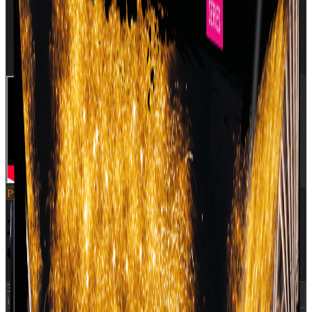
Pyroshow
SKU:
2840
2840 - TIME RAIN WILLOW
CROSSETTE FAN
399 kr.
inkl. moms