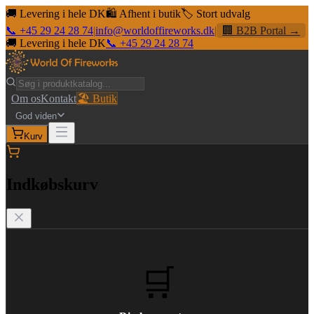
🚚 Levering i hele DK
🛍️ Afhent i butik
🏷️ Stort udvalg
📞 +45 29 24 28 74
|
info@worldoffireworks.dk
|
🏢 B2B Portal →
🚚 Levering i hele DK
📞 +45 29 24 28 74
Om os
Kontakt
🏖️ Butik
God viden
Kurv
Indkøbskurv
🛒