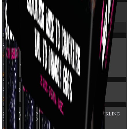
🔥 Flere produkter
fra Pyroshow
🎆
Udsolgt
Zensation: Brocade Crown
249 kr.
Stroboscope 60sec
99 kr.
Udsolgt
Silver Tiger Tails
399 kr.
Udsolgt
2810 - FAN SHAPE: CRACKLING MINE TO CRACKLING
TAIL TO DRAGON EGGS
499 kr.