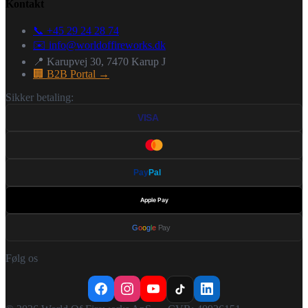
Kontakt
📞 +45 29 24 28 74
✉️
info@worldoffireworks.dk
📍 Karupvej 30, 7470 Karup J
🏢 B2B Portal →
Sikker betaling:
VISA
Pay
Pal
Apple Pay
G
o
o
g
l
e
Pay
Følg os