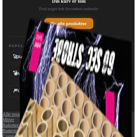
Din kurv er tom
Find noget fedt fyrværkeri nedenfor
Se alle produkter
POPULÆRE KATEGORIER
🚀
💥
Raketter
Batterier
💣
Miner
Fontæner
⛲
🎆
✨
Compounds
Tilbehør
Alle produkter
Miner
Raketter
Batterier
Compounds