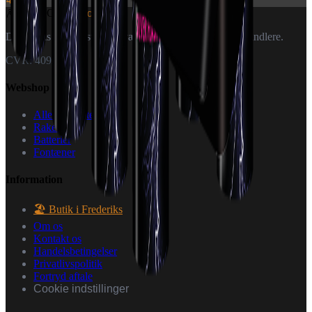
🎆
World Of
Fireworks
Danmarks specialister i fyrværkeri — til private og forhandlere.
CVR: 40926151
Webshop
Alle produkter
Raketter
Batterier
Fontæner
Information
🏖️ Butik i Frederiks
Om os
Kontakt os
Handelsbetingelser
Privatlivspolitik
Fortryd aftale
Cookie indstillinger