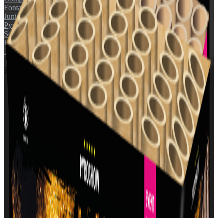
Fontæner
Junior
Pyroshow
Sortimenter
Helårs artikler (F1)
Tilbehør
← Tilbage til katalog
🎆