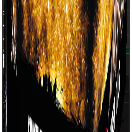
🔥
NEM
:
0,352 Kg
💥
Skud
:
42
🔵
Rør Ø
:
25 mm
🟡
Klasse
:
1,4G
På lager — klar til levering
1
−
+
Læg i kurv
Del
✅
CE Godkendt
EU-certificeret
🇩🇰
Dansk distributør
World Of Fireworks
🚀
350+ produkter
Professionelt udvalg
Beskrivelse
Specifikationer (6)
Ansvarlig part
Et mindre 25-skuds batteri med 25 mm rør fra Pyroshow.
Lige ud af landevejen og uden dikkedarer. Afskyder 25 skud med
krosetter i en klar, Sølv crackling.