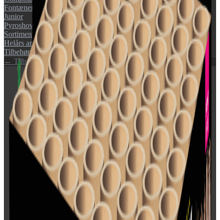
Fontæner
Junior
Pyroshow
Sortimenter
Helårs artikler (F1)
Tilbehør
← Tilbage til katalog