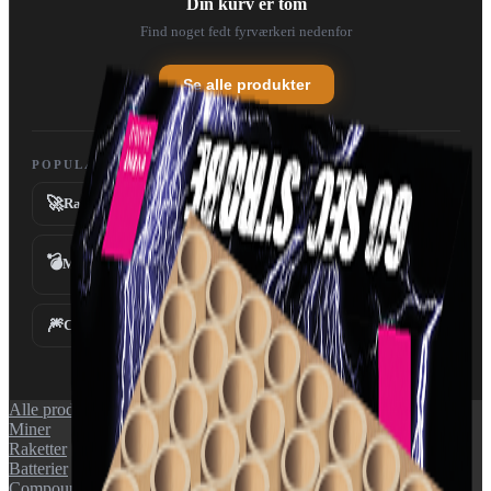
Din kurv er tom
Find noget fedt fyrværkeri nedenfor
Se alle produkter
POPULÆRE KATEGORIER
🚀
💥
Raketter
Batterier
💣
Miner
Fontæner
⛲
🎆
✨
Compounds
Tilbehør
Alle produkter
Miner
Raketter
Batterier
Compounds