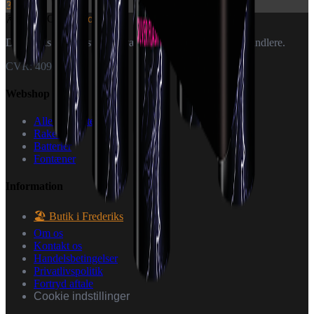
399 kr.
🎆
World Of
Fireworks
Danmarks specialister i fyrværkeri — til private og forhandlere.
CVR: 40926151
Webshop
Alle produkter
Raketter
Batterier
Fontæner
Information
🏖️ Butik i Frederiks
Om os
Kontakt os
Handelsbetingelser
Privatlivspolitik
Fortryd aftale
Cookie indstillinger