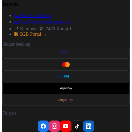
Kontakt
📞 +45 29 24 28 74
✉️
info@worldoffireworks.dk
📍 Karupvej 30, 7470 Karup J
🏢 B2B Portal →
Sikker betaling:
VISA
Pay
Pal
Apple Pay
G
o
o
g
l
e
Pay
Følg os