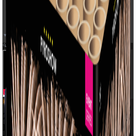
▼ Video neden for
Zoom
🔍
Pyroshow
SKU:
2830
2830 - Z-SHAPE: SILVER
BLINKING TO SILVER