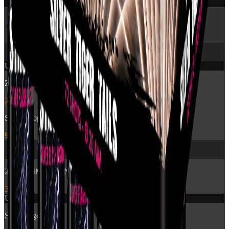
🔥 Flere produkter
fra Pyroshow
🎆
Udsolgt
Zensation: Brocade Crown
249 kr.
Stroboscope 60sec
99 kr.
🎆
2840 - TIME RAIN WILLOW CROSSETTE FAN
399 kr.
Udsolgt
Silver Tiger Tails