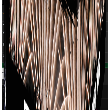
BUTTERFLY
499 kr.
inkl. moms
🔥
NEM
:
0,399 Kg
💥
Skud
:
42
🔵
Rør Ø
:
25 mm
🟡
Klasse
:
1,4G
På lager — klar til levering
1
−
+
Læg i kurv
Del
✅
CE Godkendt
EU-certificeret
🇩🇰
Dansk distributør
World Of Fireworks
🚀
350+ produkter
Professionelt udvalg
Specifikationer (6)
Ansvarlig part