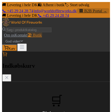
🚚 Levering i hele DK
🛍️ Afhent i butik
🏷️ Stort udvalg
📞 +45 29 24 28 74
|
info@worldoffireworks.dk
|
🏢 B2B Portal →
🚚 Levering i hele DK
📞 +45 29 24 28 74
Om os
Kontakt
🏖️ Butik
God viden
Kurv
Indkøbskurv
🛒