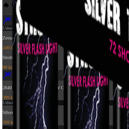
🔥 Flere produkter
fra Pyroshow
🎆
Udsolgt
Zensation: Brocade Crown
249 kr.
Stroboscope 60sec
99 kr.
🎆
2840 - TIME RAIN WILLOW CROSSETTE FAN
399 kr.
Udsolgt
Silver Tiger Tails
399 kr.
🎆
World Of
Fireworks