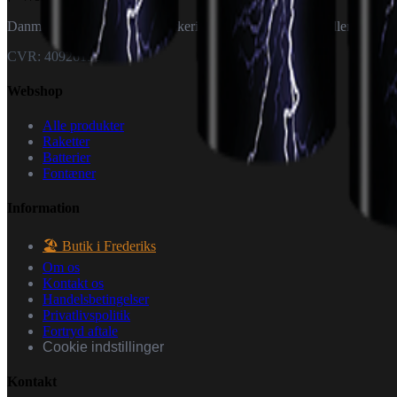
Danmarks specialister i fyrværkeri — til private og forhandlere.
CVR: 40926151
Webshop
Alle produkter
Raketter
Batterier
Fontæner
Information
🏖️ Butik i Frederiks
Om os
Kontakt os
Handelsbetingelser
Privatlivspolitik
Fortryd aftale
Cookie indstillinger
Kontakt