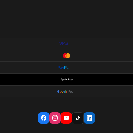
VISA
Pay
Pal
Apple Pay
G
o
o
g
l
e
Pay