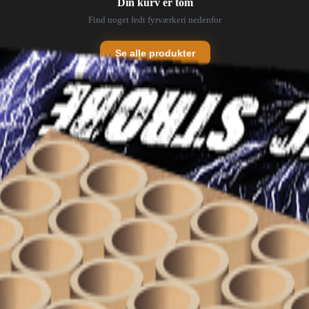
Din kurv er tom
Find noget fedt fyrværkeri nedenfor
Se alle produkter
💥
Batterier
Fontæner
⛲
✨
Tilbehør