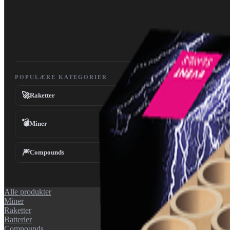
POPULÆRE KATEGORIER
🚀
Raketter
💣
Miner
🎆
Compounds
Alle produkter
Miner
Raketter
Batterier
Compounds