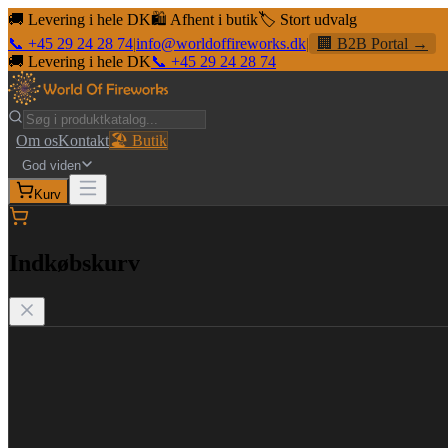
🚚 Levering i hele DK
🛍️ Afhent i butik
🏷️ Stort udvalg
📞 +45 29 24 28 74
|
info@worldoffireworks.dk
|
🏢 B2B Portal →
🚚 Levering i hele DK
📞 +45 29 24 28 74
Om os
Kontakt
🏖️ Butik
God viden
Kurv
Indkøbskurv