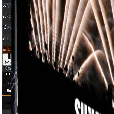
inkl. moms
🔥
NEM
:
0,308 Kg
💥
Skud
:
25
🔵
Rør Ø
:
25 mm
🟡
Klasse
:
1,4G
⚠️ Kun
5
tilbage på lager — skynd dig!
1
−
+
Læg i kurv
Del
✅
CE Godkendt
EU-certificeret
🇩🇰
Dansk distributør
World Of Fireworks
🚀
350+ produkter
Professionelt udvalg
Beskrivelse
Specifikationer (6)
Ansvarlig part
Et mindre 25-skuds batteri med 25 mm rør fra Pyroshow.