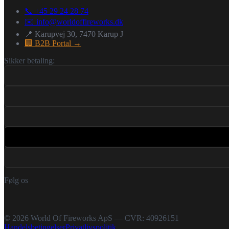
📞 +45 29 24 28 74
✉️
info@worldoffireworks.dk
📍 Karupvej 30, 7470 Karup J
🏢 B2B Portal →
Sikker betaling:
Følg os
©
2026
World Of Fireworks ApS — CVR: 40926151
Handelsbetingelser
Privatlivspolitik