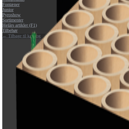
Fontæner
Junior
Pyroshow
Sortimenter
Helårs artikler (F1)
Tilbehør
← Tilbage til katalog