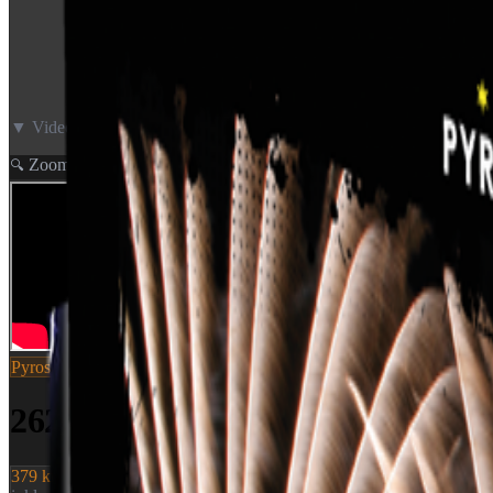
▼ Video neden for
Zoom
🔍
Pyroshow
SKU:
2625
2625 - GREEN BLINK W. GRE
379 kr.