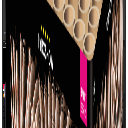
▼ Video neden for
Zoom
🔍
Pyroshow
SKU:
2635
2635 - BLOOD RED PEONY
WITH RED TAIL & MINE