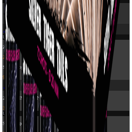
🔥 Flere produkter
fra Pyroshow
🎆
Udsolgt
Zensation: Brocade Crown
249 kr.
Stroboscope 60sec
99 kr.
🎆
2840 - TIME RAIN WILLOW CROSSETTE FAN
399 kr.
Udsolgt
Silver Tiger Tails