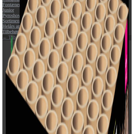
Fontæner
Junior
Pyroshow
Sortimenter
Helårs artikler (F1)
Tilbehør
← Tilbage til katalog