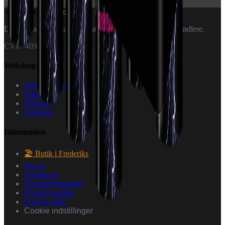
399 kr.
🎆
World Of
Fireworks
Danmarks specialister i fyrværkeri — til private og forhandlere.
CVR: 40926151
Webshop
Alle produkter
Raketter
Batterier
Fontæner
Information
🏖️ Butik i Frederiks
Om os
Kontakt os
Handelsbetingelser
Privatlivspolitik
Fortryd aftale
Cookie indstillinger