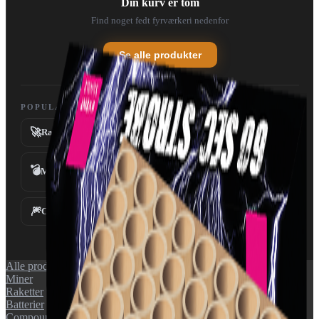
Din kurv er tom
Find noget fedt fyrværkeri nedenfor
Se alle produkter
POPULÆRE KATEGORIER
🚀
💥
Raketter
Batterier
💣
Miner
Fontæner
⛲
🎆
✨
Compounds
Tilbehør
Alle produkter
Miner
Raketter
Batterier
Compounds