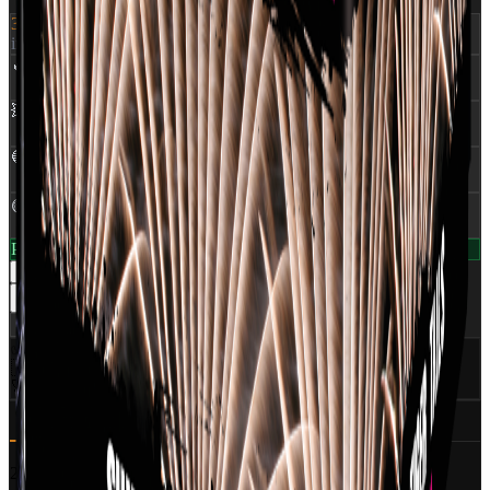
379 kr.
inkl. moms
🔥
NEM
:
0,370 Kg
💥
Skud
:
25
🔵
Rør Ø
:
25 mm
🟡
Klasse
:
1,4G
På lager — klar til levering
1
−
+
Læg i kurv
Del
✅
CE Godkendt
EU-certificeret
🇩🇰
Dansk distributør
World Of Fireworks
🚀
350+ produkter
Professionelt udvalg
Beskrivelse
Specifikationer (6)
Ansvarlig part
25 skud i 25 mm rør i ens farver