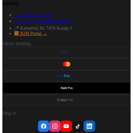
Kontakt
📞 +45 29 24 28 74
✉️
info@worldoffireworks.dk
📍 Karupvej 30, 7470 Karup J
🏢 B2B Portal →
Sikker betaling:
VISA
Pay
Pal
Apple Pay
G
o
o
g
l
e
Pay
Følg os