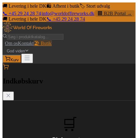
🚚 Levering i hele DK
🛍️ Afhent i butik
🏷️ Stort udvalg
📞 +45 29 24 28 74
|
info@worldoffireworks.dk
|
🏢 B2B Portal →
🚚 Levering i hele DK
📞 +45 29 24 28 74
Om os
Kontakt
🏖️ Butik
God viden
Kurv
Indkøbskurv
🛒