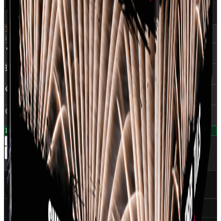
BLINK
399 kr.
inkl. moms
🔥
NEM
:
0,370 Kg
💥
Skud
:
25
🔵
Rør Ø
:
25 mm
🟡
Klasse
:
1,4G
På lager — klar til levering
1
−
+
Læg i kurv
Del
✅
CE Godkendt
EU-certificeret
🇩🇰
Dansk distributør
World Of Fireworks
🚀
350+ produkter
Professionelt udvalg
Specifikationer (6)
Ansvarlig part