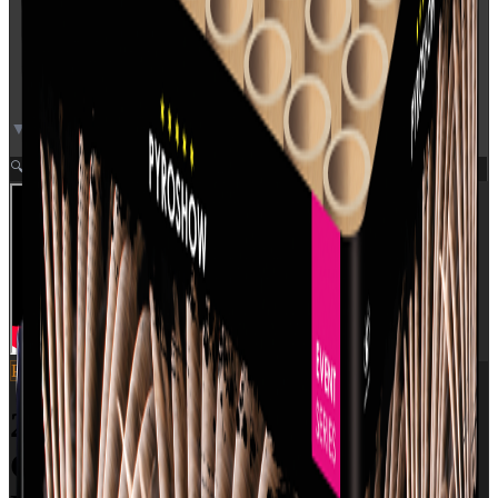
▼ Video neden for
Zoom
🔍
Pyroshow
SKU:
2680
2680 - DOUBLE FLOSS
CROWN WITH WHITE