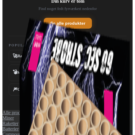
Din kurv er tom
Find noget fedt fyrværkeri nedenfor
Se alle produkter
POPULÆRE KATEGORIER
🚀
💥
Raketter
Batterier
💣
Miner
Fontæner
⛲
🎆
✨
Compounds
Tilbehør
Alle produkter
Miner
Raketter
Batterier
Compounds