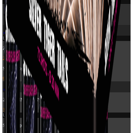
🔥 Flere produkter
fra Pyroshow
🎆
Udsolgt
Zensation: Brocade Crown
249 kr.
Stroboscope 60sec
99 kr.
🎆
2840 - TIME RAIN WILLOW CROSSETTE FAN
399 kr.
Udsolgt
Silver Tiger Tails