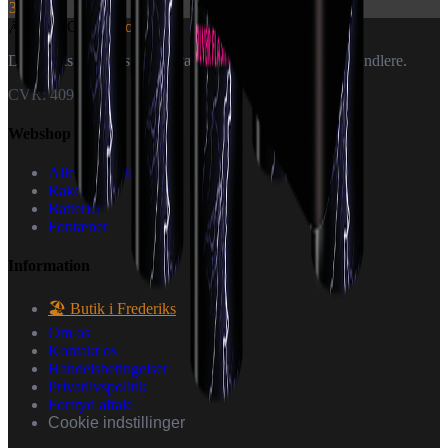
399 kr.
🎆
World Of
Fireworks
Danmarks specialister i fyrværkeri — til private og forhandlere.
CVR: 40926151
Webshop
Alle produkter
Raketter
Batterier
Fontæner
Information
🏖️ Butik i Frederiks
Om os
Kontakt os
Handelsbetingelser
Privatlivspolitik
Fortryd aftale
Cookie indstillinger