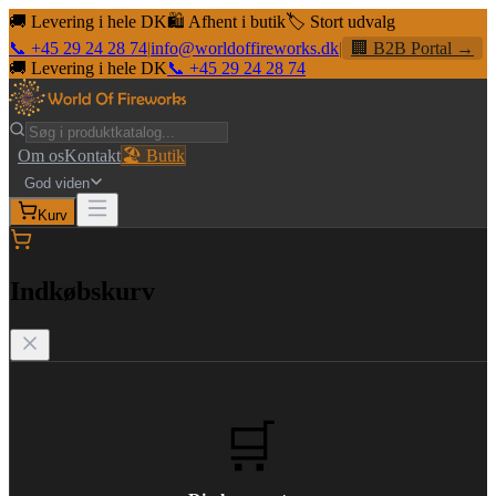
🚚 Levering i hele DK
🛍️ Afhent i butik
🏷️ Stort udvalg
📞 +45 29 24 28 74
|
info@worldoffireworks.dk
|
🏢 B2B Portal →
🚚 Levering i hele DK
📞 +45 29 24 28 74
Om os
Kontakt
🏖️ Butik
God viden
Kurv
Indkøbskurv
🛒