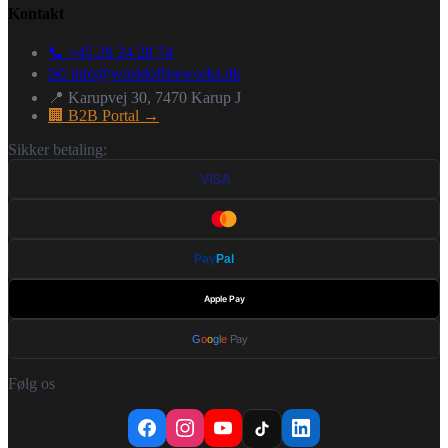
Kontakt
📞 +45 29 24 28 74
✉️
info@worldoffireworks.dk
📍 Karupvej 30, 7470 Karup J
🏢 B2B Portal →
Sikker betaling:
VISA
Pay
Pal
Apple Pay
G
o
o
g
l
e
Pay
Følg os