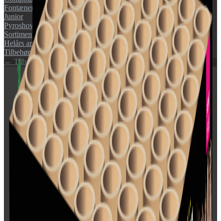
Fontæner
Junior
Pyroshow
Sortimenter
Helårs artikler (F1)
Tilbehør
← Tilbage til katalog