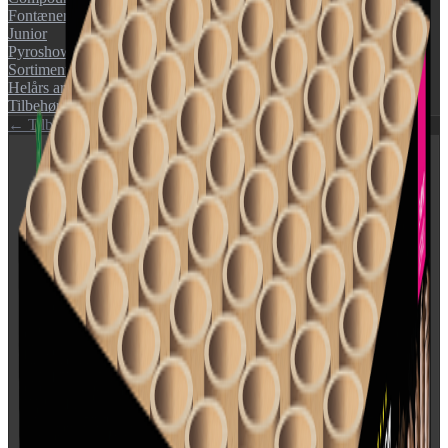
Fontæner
Junior
Pyroshow
Sortimenter
Helårs artikler (F1)
Tilbehør
← Tilbage til katalog