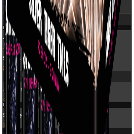
🔥 Flere produkter
fra Pyroshow
🎆
Udsolgt
Zensation: Brocade Crown
249 kr.
Stroboscope 60sec
99 kr.
🎆
2840 - TIME RAIN WILLOW CROSSETTE FAN
399 kr.
Udsolgt
Silver Tiger Tails
399 kr.
🎆
World Of
Fireworks