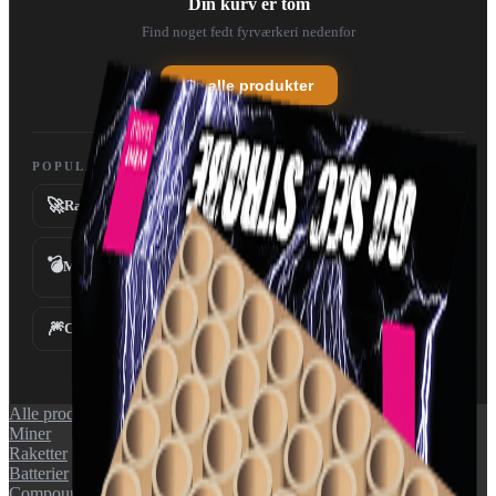
Din kurv er tom
Find noget fedt fyrværkeri nedenfor
Se alle produkter
POPULÆRE KATEGORIER
🚀
💥
Raketter
Batterier
💣
Miner
Fontæner
⛲
🎆
✨
Compounds
Tilbehør
Alle produkter
Miner
Raketter
Batterier
Compounds