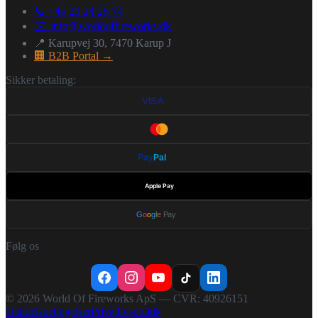
📞 +45 29 24 28 74
✉️
info@worldoffireworks.dk
📍 Karupvej 30, 7470 Karup J
🏢 B2B Portal →
Sikker betaling:
VISA
Pay
Pal
Apple Pay
G
o
o
g
l
e
Pay
Følg os
©
2026
World Of Fireworks ApS — CVR: 40926151
Handelsbetingelser
Privatlivspolitik