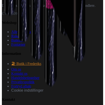
Danmarks specialister i fyrværkeri — til private og forhandlere.
CVR: 40926151
Webshop
Alle produkter
Raketter
Batterier
Fontæner
Information
🏖️ Butik i Frederiks
Om os
Kontakt os
Handelsbetingelser
Privatlivspolitik
Fortryd aftale
Cookie indstillinger
Kontakt