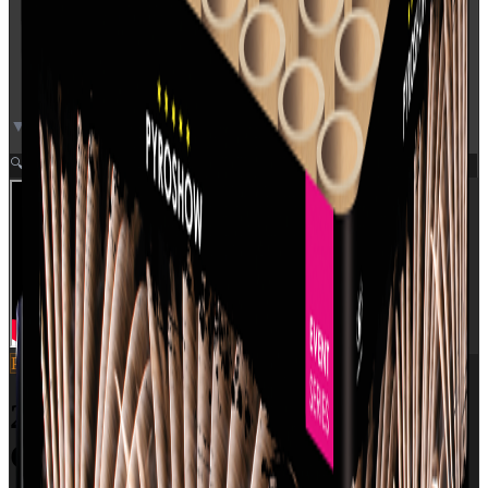
▼ Video neden for
Zoom
🔍
Pyroshow
SKU:
2685
2685 - DRAGON EGGS WITH
CRACKLING TAIL