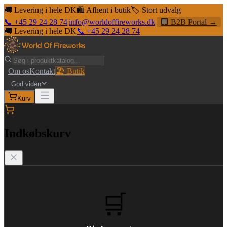
🚚 Levering i hele DK
🛍️ Afhent i butik
🏷️ Stort udvalg
📞 +45 29 24 28 74
|
info@worldoffireworks.dk
|
🏢 B2B Portal →
🚚 Levering i hele DK
📞 +45 29 24 28 74
Om os
Kontakt
🏖️ Butik
God viden
Kurv
Indkøbskurv
🛒