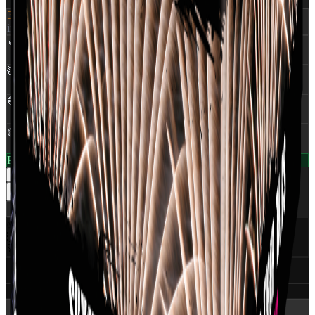
399 kr.
inkl. moms
🔥
NEM
:
0,370 Kg
💥
Skud
:
25
🔵
Rør Ø
:
25 mm
🟡
Klasse
:
1,4G
På lager — klar til levering
1
−
+
Læg i kurv
Del
✅
CE Godkendt
EU-certificeret
🇩🇰
Dansk distributør
World Of Fireworks
🚀
350+ produkter
Professionelt udvalg
Specifikationer (6)
Ansvarlig part