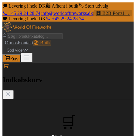
🚚 Levering i hele DK
🛍️ Afhent i butik
🏷️ Stort udvalg
📞 +45 29 24 28 74
|
info@worldoffireworks.dk
|
🏢 B2B Portal →
🚚 Levering i hele DK
📞 +45 29 24 28 74
Om os
Kontakt
🏖️ Butik
God viden
Kurv
Indkøbskurv
🛒