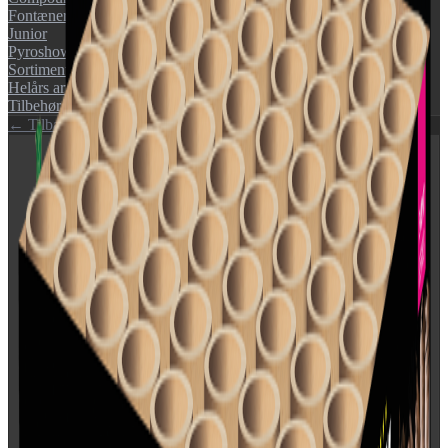
Fontæner
Junior
Pyroshow
Sortimenter
Helårs artikler (F1)
Tilbehør
← Tilbage til katalog