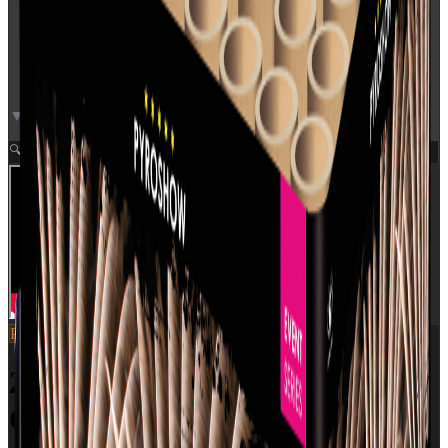
▼ Video neden for
Zoom
🔍
Pyroshow
SKU:
2690
2690 - SILVER
CAULIFLOWER WITH