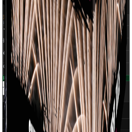
CRACKLING TAIL & MINE
399 kr.
inkl. moms
🔥
NEM
:
0,370 Kg
💥
Skud
:
25
🔵
Rør Ø
:
25 mm
🟡
Klasse
:
1,4G
På lager — klar til levering
1
−
+
Læg i kurv
Del
✅
CE Godkendt
EU-certificeret
🇩🇰
Dansk distributør
World Of Fireworks
🚀
350+ produkter
Professionelt udvalg
Specifikationer (6)
Ansvarlig part