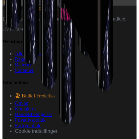
399 kr.
🎆
World Of
Fireworks
Danmarks specialister i fyrværkeri — til private og forhandlere.
CVR: 40926151
Webshop
Alle produkter
Raketter
Batterier
Fontæner
Information
🏖️ Butik i Frederiks
Om os
Kontakt os
Handelsbetingelser
Privatlivspolitik
Fortryd aftale
Cookie indstillinger