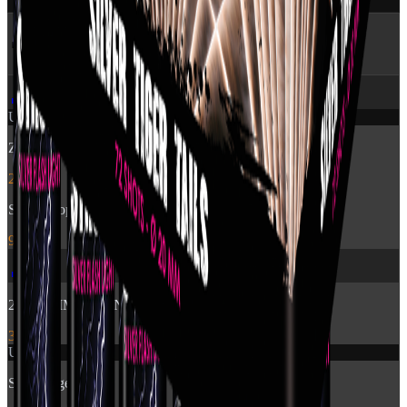
🔥 Flere produkter
fra Pyroshow
🎆
Udsolgt
Zensation: Brocade Crown
249 kr.
Stroboscope 60sec
99 kr.
🎆
2840 - TIME RAIN WILLOW CROSSETTE FAN
399 kr.
Udsolgt
Silver Tiger Tails