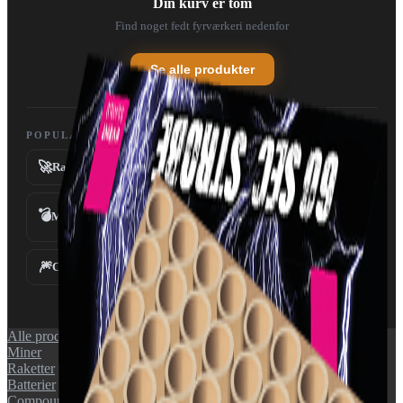
Din kurv er tom
Find noget fedt fyrværkeri nedenfor
Se alle produkter
POPULÆRE KATEGORIER
🚀
💥
Raketter
Batterier
💣
Miner
Fontæner
⛲
🎆
✨
Compounds
Tilbehør
Alle produkter
Miner
Raketter
Batterier
Compounds