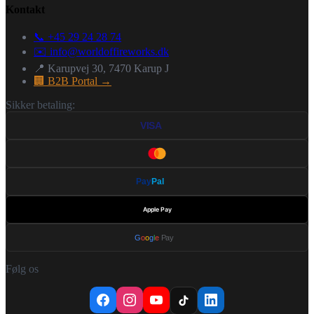
Kontakt
📞 +45 29 24 28 74
✉️
info@worldoffireworks.dk
📍 Karupvej 30, 7470 Karup J
🏢 B2B Portal →
Sikker betaling:
VISA
Pay
Pal
Apple Pay
G
o
o
g
l
e
Pay
Følg os