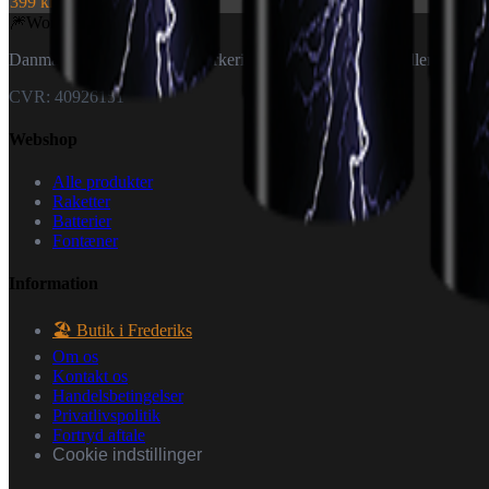
399 kr.
🎆
World Of
Fireworks
Danmarks specialister i fyrværkeri — til private og forhandlere.
CVR: 40926151
Webshop
Alle produkter
Raketter
Batterier
Fontæner
Information
🏖️ Butik i Frederiks
Om os
Kontakt os
Handelsbetingelser
Privatlivspolitik
Fortryd aftale
Cookie indstillinger