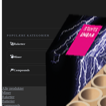
POPULÆRE KATEGORIER
🚀
Raketter
💣
Miner
🎆
Compounds
Alle produkter
Miner
Raketter
Batterier
Compounds