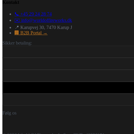
Kontakt
📞 +45 29 24 28 74
✉️
info@worldoffireworks.dk
📍 Karupvej 30, 7470 Karup J
🏢 B2B Portal →
Sikker betaling:
Følg os