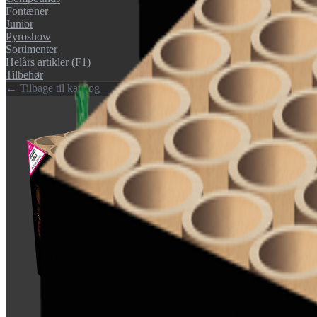
Fontæner
Junior
Pyroshow
Sortimenter
Helårs artikler (F1)
Tilbehør
← Tilbage til katalog