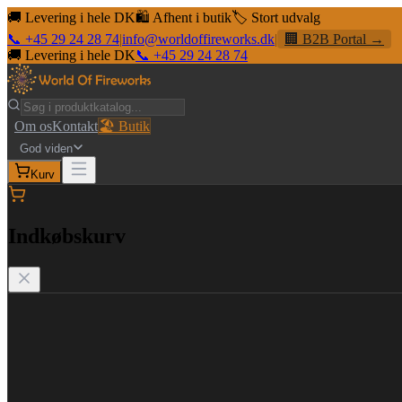
🚚 Levering i hele DK
🛍️ Afhent i butik
🏷️ Stort udvalg
📞 +45 29 24 28 74
|
info@worldoffireworks.dk
|
🏢 B2B Portal →
🚚 Levering i hele DK
📞 +45 29 24 28 74
Om os
Kontakt
🏖️ Butik
God viden
Kurv
Indkøbskurv