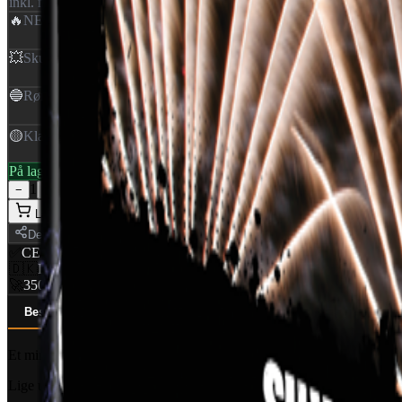
inkl. moms
🔥
NEM
:
0,353 Kg
💥
Skud
:
25
🔵
Rør Ø
:
25 mm
🟡
Klasse
:
1,4G
På lager — klar til levering
1
−
+
Læg i kurv
Del
✅
CE Godkendt
EU-certificeret
🇩🇰
Dansk distributør
World Of Fireworks
🚀
350+ produkter
Professionelt udvalg
Beskrivelse
Specifikationer (6)
Ansvarlig part
Et mindre 25-skuds batteri med 25 mm rør fra Pyroshow.
Lige ud af landevejen og uden dikkedarer. Afskyder 25 skud med krose