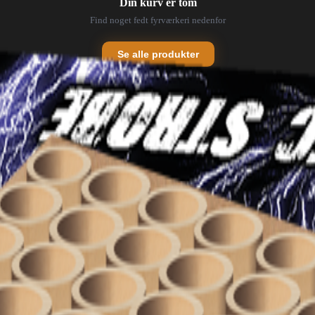
Din kurv er tom
Find noget fedt fyrværkeri nedenfor
Se alle produkter
💥
Batterier
Fontæner
⛲
✨
Tilbehør