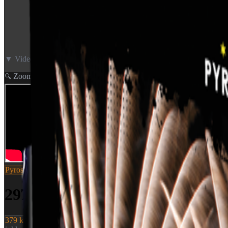
▼ Video neden for
Zoom
🔍
Pyroshow
SKU:
2970
2970 - ORANGE CROSSETTE
379 kr.