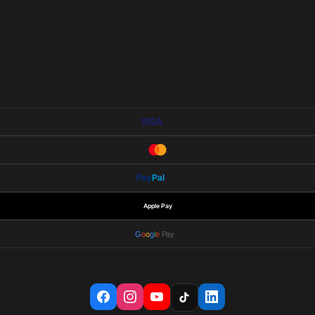
VISA
Pay
Pal
Apple Pay
G
o
o
g
l
e
Pay