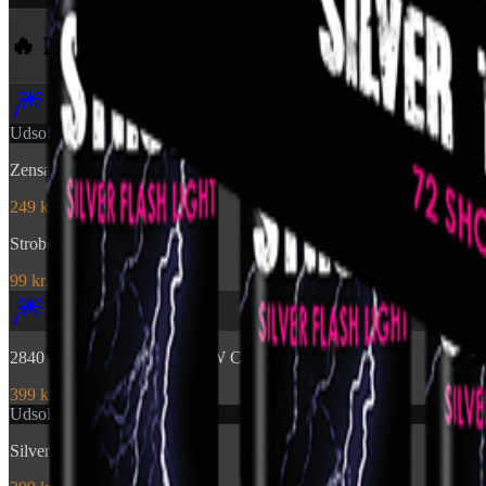
🔥 Flere produkter
fra Pyroshow
🎆
Udsolgt
Zensation: Brocade Crown
249 kr.
Stroboscope 60sec
99 kr.
🎆
2840 - TIME RAIN WILLOW CROSSETTE FAN
399 kr.
Udsolgt
Silver Tiger Tails