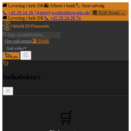
🚚 Levering i hele DK
🛍️ Afhent i butik
🏷️ Stort udvalg
📞 +45 29 24 28 74
|
info@worldoffireworks.dk
|
🏢 B2B Portal →
🚚 Levering i hele DK
📞 +45 29 24 28 74
Om os
Kontakt
🏖️ Butik
God viden
Kurv
Indkøbskurv
🛒