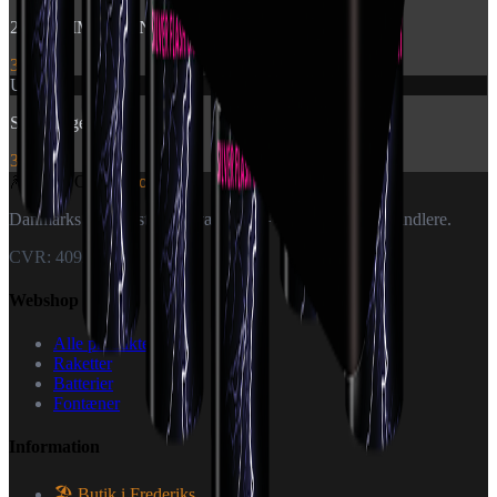
2840 - TIME RAIN WILLOW CROSSETTE FAN
399 kr.
Udsolgt
Silver Tiger Tails
399 kr.
🎆
World Of
Fireworks
Danmarks specialister i fyrværkeri — til private og forhandlere.
CVR: 40926151
Webshop
Alle produkter
Raketter
Batterier
Fontæner
Information
🏖️ Butik i Frederiks