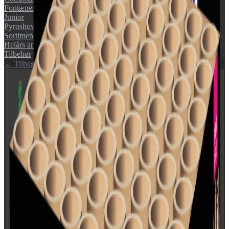
Fontæner
Junior
Pyroshow
Sortimenter
Helårs artikler (F1)
Tilbehør
← Tilbage til katalog