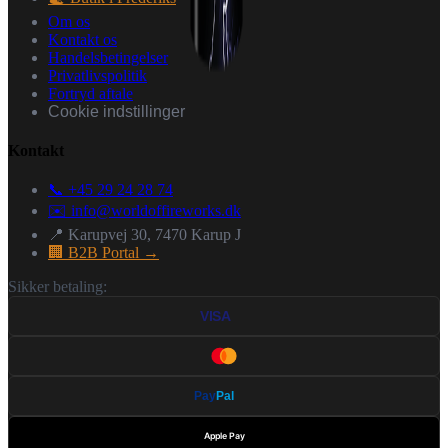
Om os
Kontakt os
Handelsbetingelser
Privatlivspolitik
Fortryd aftale
Cookie indstillinger
Kontakt
📞 +45 29 24 28 74
✉️
info@worldoffireworks.dk
📍 Karupvej 30, 7470 Karup J
🏢 B2B Portal →
Sikker betaling:
VISA
Pay
Pal
Apple Pay