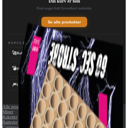
Din kurv er tom
Find noget fedt fyrværkeri nedenfor
Se alle produkter
POPULÆRE KATEGORIER
🚀
💥
Raketter
Batterier
💣
Miner
Fontæner
⛲
🎆
✨
Compounds
Tilbehør
Alle produkter
Miner
Raketter
Batterier
Compounds