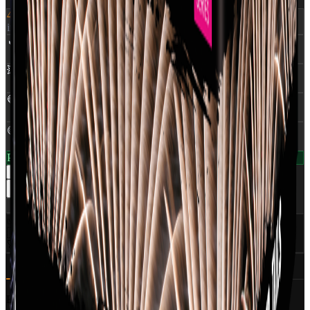
499 kr.
inkl. moms
🔥
NEM
:
0,490 Kg
💥
Skud
:
49
🔵
Rør Ø
:
25 mm
🟡
Klasse
:
1,4G
På lager — klar til levering
1
−
+
Læg i kurv
Del
✅
CE Godkendt
EU-certificeret
🇩🇰
Dansk distributør
World Of Fireworks
🚀
350+ produkter
Professionelt udvalg
Beskrivelse
Specifikationer (6)
Ansvarlig part
Et super 49 skuds batteri fra 25 mm rør med en varighed på 23