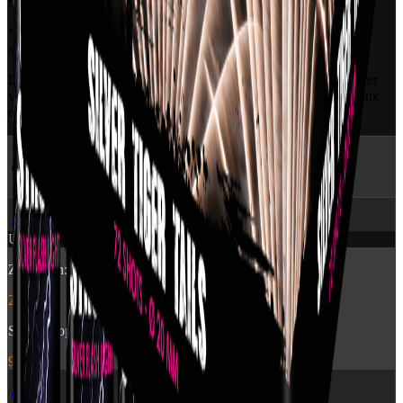
sekunder fra Pyroshow.
Nederst er de flotte røde, blinkende miner mens de store sølv
spinnere lyser himlen op.
Dette batteri går ind i vores "Silent"-kategori, hvor lydniveauet er
væsentligt mindre, da der i højere grad er fokus på farver og blink
end på høje brag.
🔥 Flere produkter
fra Pyroshow
🎆
Udsolgt
Zensation: Brocade Crown
249 kr.
Stroboscope 60sec
99 kr.
🎆