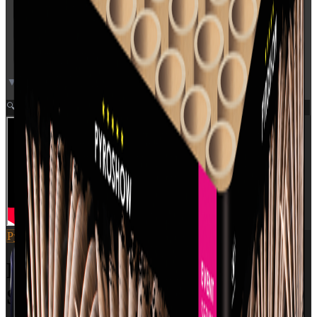
▼ Video neden for
Zoom
🔍
Pyroshow
SKU:
2845
Red Blinking Mine To Silver
Spinner